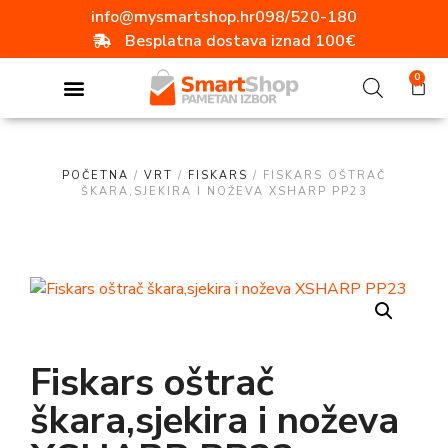
info@mysmartshop.hr
098/520-180
Besplatna dostava iznad 100€
0
POČETNA
/
VRT
/
FISKARS
/ FISKARS OŠTRAČ
ŠKARA,SJEKIRA I NOŽEVA XSHARP PP23
Fiskars oštrač
škara,sjekira i noževa