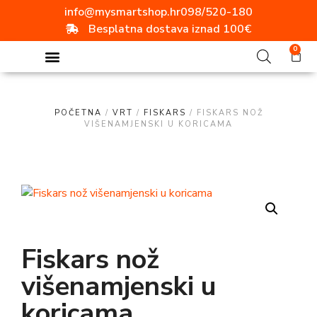
info@mysmartshop.hr
098/520-180
Besplatna dostava iznad 100€
0
POČETNA
/
VRT
/
FISKARS
/ FISKARS NOŽ
VIŠENAMJENSKI U KORICAMA
Fiskars nož
višenamjenski u
koricama