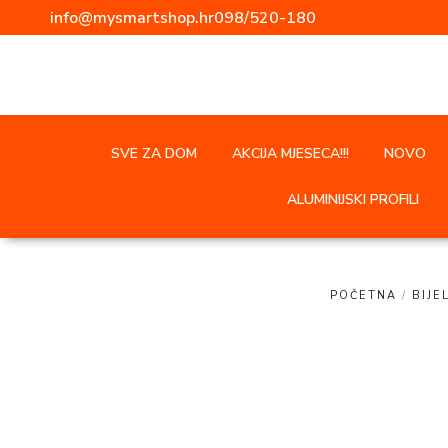
info@mysmartshop.hr
098/520-180
SVE ZA DOM
AKCIJA MJESECA!!!
NOVO
ALUMINIJSKI PROFILI
POČETNA
/
BIJE