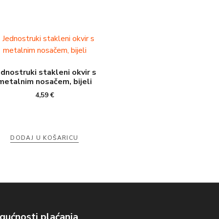
ednostruki stakleni okvir s
metalnim nosačem, bijeli
4,59
€
DODAJ U KOŠARICU
ućnosti plaćanja