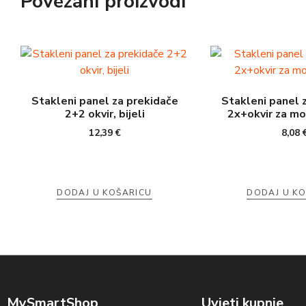
Povezani proizvodi
Stakleni panel za prekidače
Stakleni panel 
2+2 okvir, bijeli
2x+okvir za mod
12,39
€
8,08
DODAJ U KOŠARICU
DODAJ U K
MySmartShop
Uvjeti kupnje