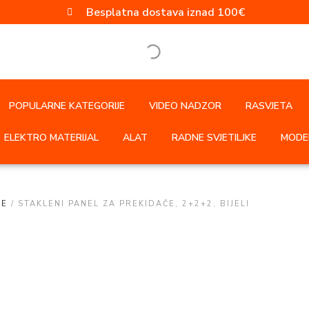
Besplatna dostava iznad 100€
POPULARNE KATEGORIJE
VIDEO NADZOR
RASVJETA
ELEKTRO MATERIJAL
ALAT
RADNE SVJETILJKE
MODER
LE
/ STAKLENI PANEL ZA PREKIDAČE, 2+2+2, BIJELI