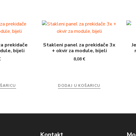
za prekidače
Stakleni panel za prekidače 3x
J
ule, bijeli
+ okvir za module, bijeli
€
8,08
€
OŠARICU
DODAJ U KOŠARICU
Kontakt
Mog