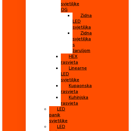
svjetiljke
OG
Zidna
LED
svjetiljka
Zidna
svjetiljka
s
žaruljom
HEX
rasvjeta
Linearne
LED
svjetiljke
Kupaonska
rasvjeta
Kuhinjska
rasvjeta
LED
panik
svjetiljke
LED