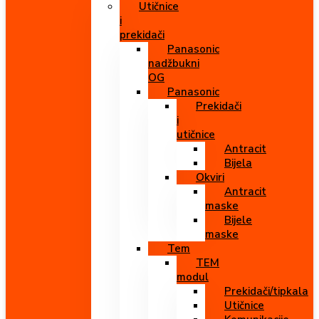
Utičnice
i
prekidači
Panasonic
nadžbukni
OG
Panasonic
Prekidači
i
utičnice
Antracit
Bijela
Okviri
Antracit
maske
Bijele
maske
Tem
TEM
modul
Prekidači/tipkala
Utičnice