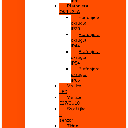
IP44
Plafonjera
OKRUGLA
Plafonjera
okrugla
IP20
Plafonjera
okrugla
IP44
Plafonjera
okrugla
IP54
Plafonjera
okrugla
IP65
Visilice
LED
Visilice
E27/GU10
Svjetiljke
–
senzor
Zidne