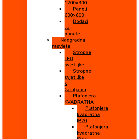
1200×300
Paneli
600×600
Dodaci
za
panele
Nadgradna
rasvjeta
Stropne
LED
svjetiljke
Stropne
svjetiljke
s
žaruljama
Plafonjera
KVADRATNA
Plafonjera
kvadratna
IP20
Plafonjera
kvadratna