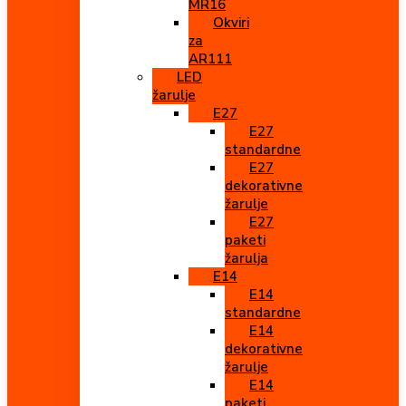
MR16
Okviri
za
AR111
LED
žarulje
E27
E27
standardne
E27
dekorativne
žarulje
E27
paketi
žarulja
E14
E14
standardne
E14
dekorativne
žarulje
E14
paketi