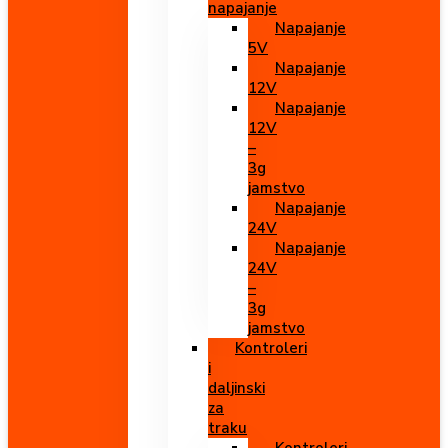
napajanje
Napajanje
5V
Napajanje
12V
Napajanje
12V
–
3g
jamstvo
Napajanje
24V
Napajanje
24V
–
3g
jamstvo
Kontroleri
i
daljinski
za
traku