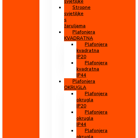
svjetiljke
Stropne
svjetiljke
s
žaruljama
Plafonjera
KVADRATNA
Plafonjera
kvadratna
IP20
Plafonjera
kvadratna
IP44
Plafonjera
OKRUGLA
Plafonjera
okrugla
IP20
Plafonjera
okrugla
IP44
Plafonjera
okrugla