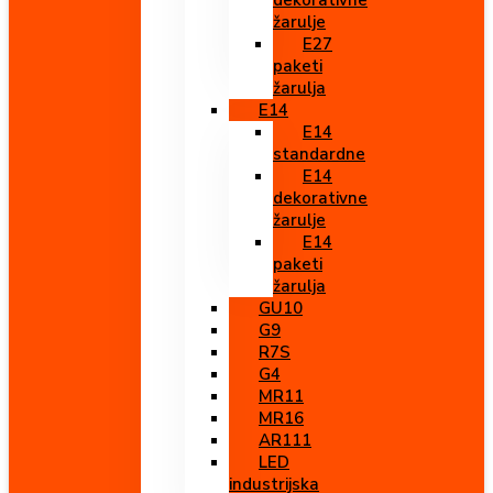
dekorativne
žarulje
E27
paketi
žarulja
E14
E14
standardne
E14
dekorativne
žarulje
E14
paketi
žarulja
GU10
G9
R7S
G4
MR11
MR16
AR111
LED
industrijska