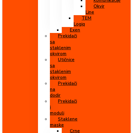
Komunikacije
Okvir
Line
TEM
Logiq
Exen
Prekidači
sa
staklenim
okvirom
Utičnice
sa
staklenim
okvirom
Prekidači
na
dodir
Prekidači
i
moduli
Staklene
maske
Crne