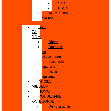
Sive
Bijele
Aluminijske
maske
SVE
ZA
DOM
Djeca
Boravak
na
otvorenom
Kućanski
aparati
Auto
oprema
AKCIJA
MJESECA!!!
NOVO
POPULARNE
KATEGORIJE
Dekorativna