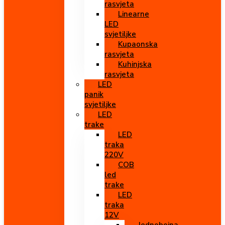
rasvjeta
Linearne
LED
svjetiljke
Kupaonska
rasvjeta
Kuhinjska
rasvjeta
LED
panik
svjetiljke
LED
trake
LED
traka
220V
COB
led
trake
LED
traka
12V