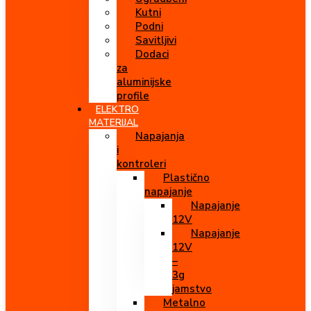
Kutni
Podni
Savitljivi
Dodaci
za
aluminijske
profile
ELEKTRO
MATERIJAL
Napajanja
i
kontroleri
Plastično
napajanje
Napajanje
12V
Napajanje
12V
–
3g
jamstvo
Metalno