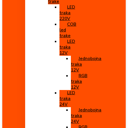
trake
LED
traka
220V
COB
led
trake
LED
traka
12V
Jednobojna
traka
12V
RGB
traka
12V
LED
traka
24V
Jednobojna
traka
24V
RGB