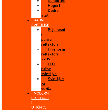
Runpotec
Hogert
Dedra
alati
RADNE
SVJETILJKE
Prijenosni
i
punjivi
reflektori
Prijenosni
reflektori
220V
LED
ručne
svjetiljke
Svjetiljke
za
vozila
MODERNI
PREKIDAČI
I
UTIČNICE