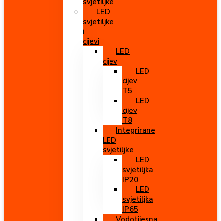
svjetiljke
LED
svjetiljke
i
cijevi
LED
cijev
LED
cijev
T5
LED
cijev
T8
Integrirane
LED
svjetiljke
LED
svjetiljka
IP20
LED
svjetiljka
IP65
Vodotijesna