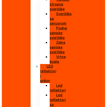
stropne
svjetiljke
Svjetiljke
sa
senzorom
Podne
vanjske
svjetiljke
Zidne
vanjske
svjetiljke
Vrtne
kugle
LED
reflektori
i
pribor
Led
reflektori
Led
reflektori
sa