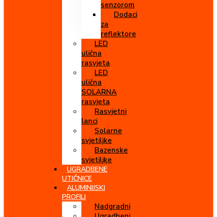
senzorom
Dodaci
za
reflektore
LED
ulična
rasvjeta
LED
ulična
SOLARNA
rasvjeta
Rasvjetni
lanci
Solarne
svjetiljke
Bazenske
svjetiljke
UGRADBENE
UTIČNICE
ALUMINIJSKI
PROFILI
Nadgradni
Ugradbeni