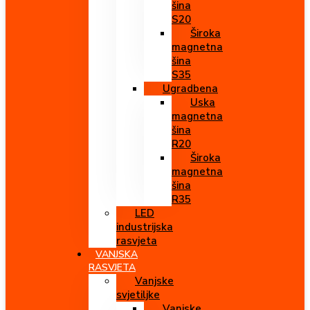
šina
S20
Široka
magnetna
šina
S35
Ugradbena
Uska
magnetna
šina
R20
Široka
magnetna
šina
R35
LED
industrijska
rasvjeta
VANJSKA
RASVJETA
Vanjske
svjetiljke
Vanjske