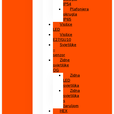
IP54
Plafonjera
okrugla
IP65
Visilice
LED
Visilice
E27/GU10
Svjetiljke
–
senzor
Zidne
svjetiljke
OG
Zidna
LED
svjetiljka
Zidna
svjetiljka
s
žaruljom
HEX