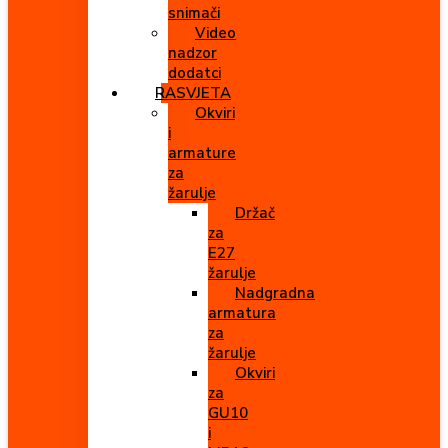
snimači
Video
nadzor
dodatci
RASVJETA
Okviri
i
armature
za
žarulje
Držač
za
E27
žarulje
Nadgradna
armatura
za
žarulje
Okviri
za
GU10
i