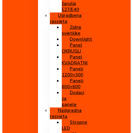
žarulja
E27/E40
Ugradbena
rasvjeta
Zidne
svjetiljke
Downlight
Panel
OKRUGLI
Panel
KVADRATNI
Paneli
1200×300
Paneli
600×600
Dodaci
za
panele
Nadgradna
rasvjeta
Stropne
LED