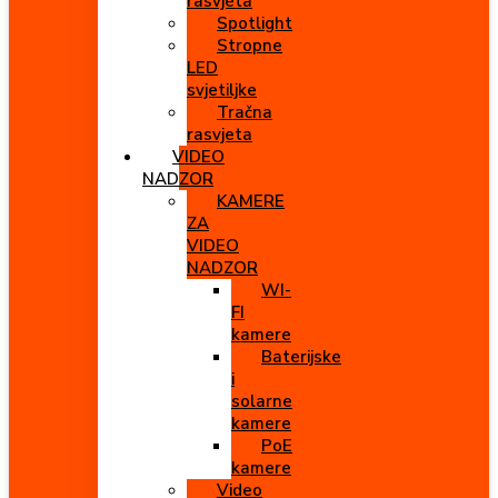
rasvjeta
Spotlight
Stropne
LED
svjetiljke
Tračna
rasvjeta
VIDEO
NADZOR
KAMERE
ZA
VIDEO
NADZOR
WI-
FI
kamere
Baterijske
i
solarne
kamere
PoE
kamere
Video