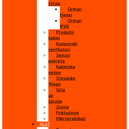
struju
Ormari
Hager
Ormari
IP65
Produžni
kabel
Kupaonski
ventilatori
Senzor
pokreta
Kabelske
vezice
Stezaljke
Wago
Grla
za
žarulje
Zvona
Priključnice
Mikroprekidači
ALAT