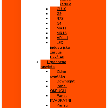
žarulja
GU10
G9
R7S
G4
MR11
MR16
AR111
LED
industrijska
žarulja
E27/E40
Ugradbena
rasvjeta
Zidne
svjetiljke
Downlight
Panel
OKRUGLI
Panel
KVADRATNI
Paneli