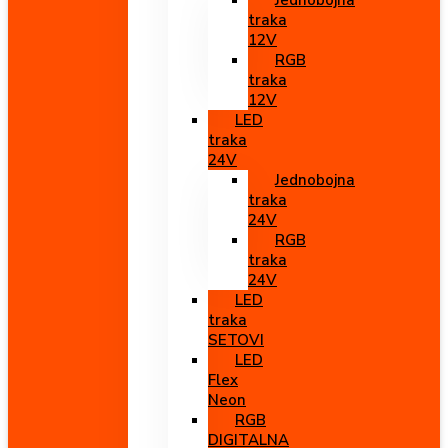
Jednobojna
traka
12V
RGB
traka
12V
LED
traka
24V
Jednobojna
traka
24V
RGB
traka
24V
LED
traka
SETOVI
LED
Flex
Neon
RGB
DIGITALNA