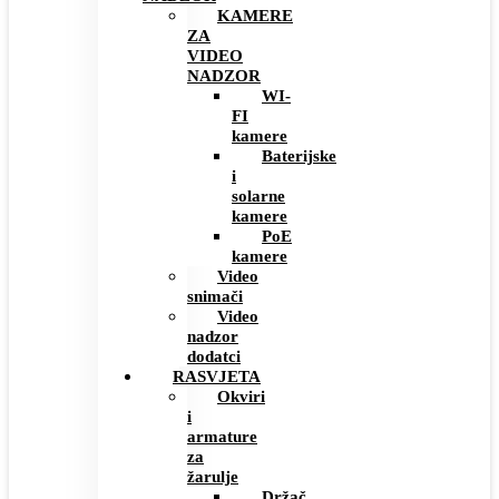
KAMERE
ZA
VIDEO
NADZOR
WI-
FI
kamere
Baterijske
i
solarne
kamere
PoE
kamere
Video
snimači
Video
nadzor
dodatci
RASVJETA
Okviri
i
armature
za
žarulje
Držač