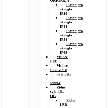
OKRUGLA
Plafonjera
okrugla
IP20
Plafonjera
okrugla
IP44
Plafonjera
okrugla
IP54
Plafonjera
okrugla
IP65
Visilice
LED
Visilice
E27/GU10
Svjetiljke
–
senzor
Zidne
svjetiljke
OG
Zidna
LED