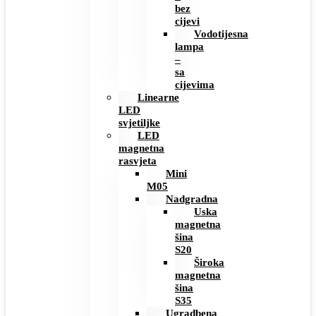
bez
cijevi
Vodotijesna
lampa
–
sa
cijevima
Linearne
LED
svjetiljke
LED
magnetna
rasvjeta
Mini
M05
Nadgradna
Uska
magnetna
šina
S20
Široka
magnetna
šina
S35
Ugradbena