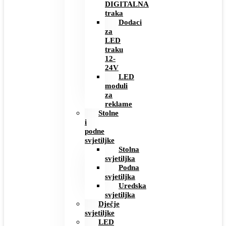
DIGITALNA
traka
Dodaci
za
LED
traku
12-
24V
LED
moduli
za
reklame
Stolne
i
podne
svjetiljke
Stolna
svjetiljka
Podna
svjetiljka
Uredska
svjetiljka
Dječje
svjetiljke
LED