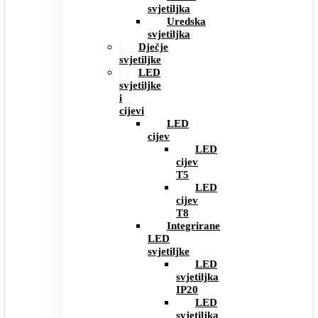
svjetiljka
Uredska
svjetiljka
Dječje
svjetiljke
LED
svjetiljke
i
cijevi
LED
cijev
LED
cijev
T5
LED
cijev
T8
Integrirane
LED
svjetiljke
LED
svjetiljka
IP20
LED
svjetiljka