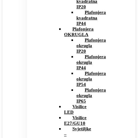
kvadratna
IP20
Plafonjera
kvadratna
IP44
Plafonjera
OKRUGLA
Plafonjera
okrugla
IP20
Plafonjera
okrugla
IP44
Plafonjera
okrugla
IP54
Plafonjera
okrugla
IP65
Visilice
LED
Visilice
E27/GU10
Svjetiljke
–