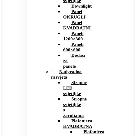
svjetiljke
Downlight
Panel
OKRUGLI
Panel
KVADRATNI
Paneli
1200×300
Paneli
600×600
Dodaci
za
panele
Nadgradna
rasvjeta
Stropne
LED
svjetiljke
Stropne
svjetiljke
s
žaruljama
Plafonjera
KVADRATNA
Plafonjera