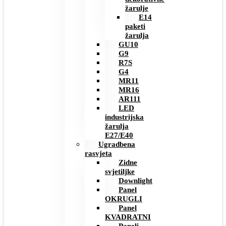
žarulje
E14
paketi
žarulja
GU10
G9
R7S
G4
MR11
MR16
AR111
LED
industrijska
žarulja
E27/E40
Ugradbena
rasvjeta
Zidne
svjetiljke
Downlight
Panel
OKRUGLI
Panel
KVADRATNI