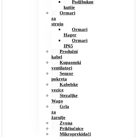
Podžbukne
kutije
Ormari
za
struju
Ormari
Hager
Ormari
IP65
Produžni
kabel
Kupaonski
ventilatori
Senzor
pokreta
Kabelske
vezice
Stezaljke
Wago
Grla
za
žarulje
Zvona
Priključnice
Mikroprekidači