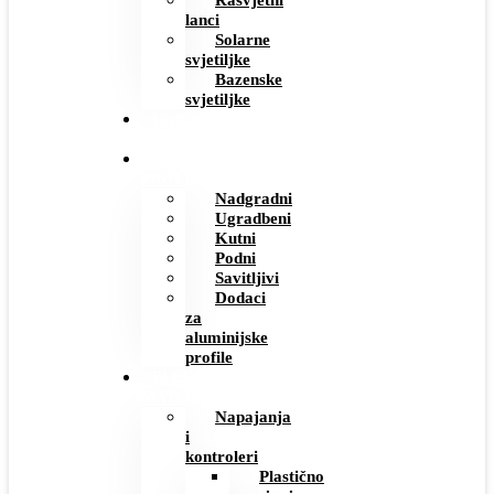
Rasvjetni
lanci
Solarne
svjetiljke
Bazenske
svjetiljke
UGRADBENE
UTIČNICE
ALUMINIJSKI
PROFILI
Nadgradni
Ugradbeni
Kutni
Podni
Savitljivi
Dodaci
za
aluminijske
profile
ELEKTRO
MATERIJAL
Napajanja
i
kontroleri
Plastično