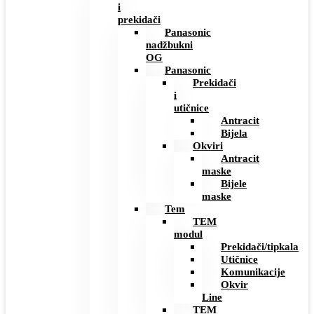
i
prekidači
Panasonic
nadžbukni
OG
Panasonic
Prekidači
i
utičnice
Antracit
Bijela
Okviri
Antracit
maske
Bijele
maske
Tem
TEM
modul
Prekidači/tipkala
Utičnice
Komunikacije
Okvir
Line
TEM