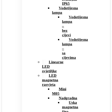
IP65
Vodotijesna
lampa
Vodotijesna
lampa
–
bez
cijevi
Vodotijesna
lampa
–
sa
cijevima
Linearne
LED
svjetiljke
LED
magnetna
rasvjeta
Mini
M05
Nadgradna
Uska
magnetna
šina