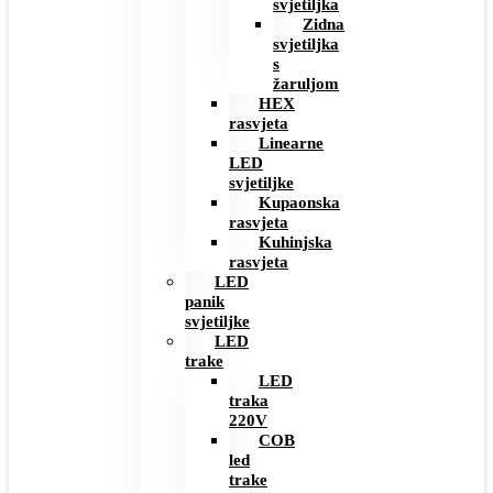
svjetiljka
Zidna
svjetiljka
s
žaruljom
HEX
rasvjeta
Linearne
LED
svjetiljke
Kupaonska
rasvjeta
Kuhinjska
rasvjeta
LED
panik
svjetiljke
LED
trake
LED
traka
220V
COB
led
trake