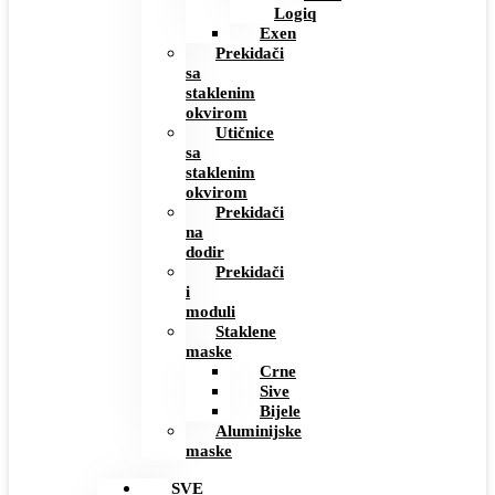
Logiq
Exen
Prekidači
sa
staklenim
okvirom
Utičnice
sa
staklenim
okvirom
Prekidači
na
dodir
Prekidači
i
moduli
Staklene
maske
Crne
Sive
Bijele
Aluminijske
maske
SVE