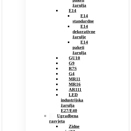
paketi
žarulja
E14
E14
standardne
E14
dekorativne
žarulje
E14
paketi
žarulja
GU10
G9
R7S
G4
MR11
MR16
AR111
LED
industrijska
žarulja
E27/E40
Ugradbena
rasvjeta
Zidne