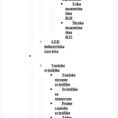
Uska
magnetna
šina
R20
Široka
magnetna
šina
R35
LED
industrijska
rasvjeta
VANJSKA
RASVJETA
Vanjske
svjetiljke
Vanjske
stropne
svjetiljke
Svjetiljke
sa
senzorom
Podne
vanjske
svjetiljke
Zidne