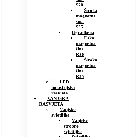
S20
Široka
magnetna
šina
S35
Ugradbena
Uska
magnetna
šina
R20
Široka
magnetna
šina
R35
LED
industrijska
rasvjeta
VANJSKA
RASVJETA
Vanjske
svjetiljke
Vanjske
stropne
svjetiljke