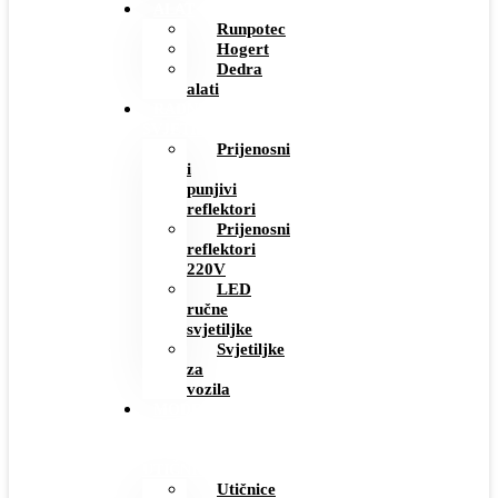
ALAT
Runpotec
Hogert
Dedra
alati
RADNE
SVJETILJKE
Prijenosni
i
punjivi
reflektori
Prijenosni
reflektori
220V
LED
ručne
svjetiljke
Svjetiljke
za
vozila
MODERNI
PREKIDAČI
I
UTIČNICE
Utičnice