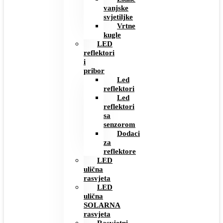
vanjske
svjetiljke
Vrtne
kugle
LED
reflektori
i
pribor
Led
reflektori
Led
reflektori
sa
senzorom
Dodaci
za
reflektore
LED
ulična
rasvjeta
LED
ulična
SOLARNA
rasvjeta