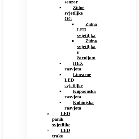
senzor
Zidne
svjetiljke
OG
Zidna
LED
svjetiljka
Zidna
svjetiljka
s
žaruljom
HEX
rasvjeta
Linearne
LED
svjetiljke
Kupaonska
rasvjeta
Kuhinjska
rasvjeta
LED
panik
svjetiljke
LED
trake