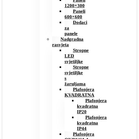
Paneli
1200×300
Paneli
600×600
Dodaci
za
panele
Nadgradna
rasvjeta
Stropne
LED
svjetiljke
Stropne
svjetiljke
s
žaruljama
Plafonjera
KVADRATNA
Plafonjera
kvadratna
IP20
Plafonjera
kvadratna
IP44
Plafonjera