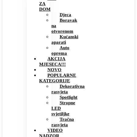
ZA
DOM
Djeca
Boravak
na
otvorenom
Kućanski
aparati
Auto
oprema
AKCIJA
MJESECA!!!
NOVO
POPULARNE
KATEGORIJE
Dekorativna
rasvjeta
Spotlight
Stropne
LED
svjetiljke
Tračna
rasvjeta
VIDEO
NADZOR