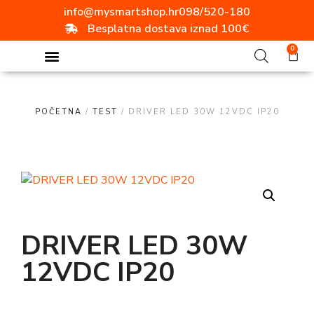
info@mysmartshop.hr
098/520-180
Besplatna dostava iznad 100€
0
POČETNA
/
TEST
/ DRIVER LED 30W 12VDC IP20
DRIVER LED 30W
12VDC IP20