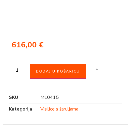
616,00
€
-
+
DODAJ U KOŠARICU
SKU
ML0415
Kategorija
Visilice s žaruljama