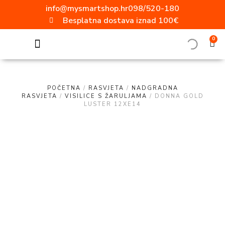
info@mysmartshop.hr
098/520-180
Besplatna dostava iznad 100€
0
SVE ZA DOM
Akcija mjeseca!!!
Popularne kategorije
Video nadzor
Vanjska rasvjeta
Ugradbene utičnice
Aluminijski profili
ELEKTRO MATERIJAL
Radne svjetiljke
Moderni prekidači i utičnice
POČETNA
/
RASVJETA
/
NADGRADNA
RASVJETA
/
VISILICE S ŽARULJAMA
/ DONNA GOLD
LUSTER 12XE14