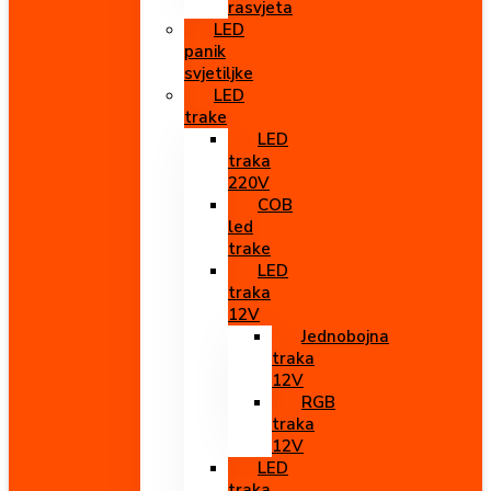
rasvjeta
LED
panik
svjetiljke
LED
trake
LED
traka
220V
COB
led
trake
LED
traka
12V
Jednobojna
traka
12V
RGB
traka
12V
LED
traka