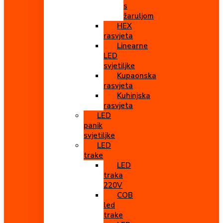
s
žaruljom
HEX
rasvjeta
Linearne
LED
svjetiljke
Kupaonska
rasvjeta
Kuhinjska
rasvjeta
LED
panik
svjetiljke
LED
trake
LED
traka
220V
COB
led
trake