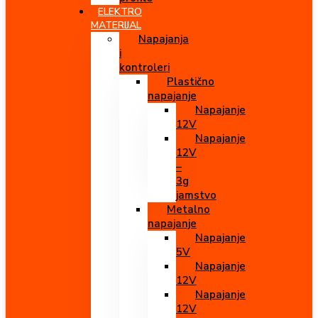
ELEKTRO
MATERIJAL
Napajanja
i
kontroleri
Plastično
napajanje
Napajanje
12V
Napajanje
12V
–
3g
jamstvo
Metalno
napajanje
Napajanje
5V
Napajanje
12V
Napajanje
12V