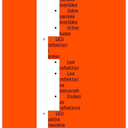
svjetiljke
Zidne
vanjske
svjetiljke
Vrtne
kugle
LED
reflektori
i
pribor
Led
reflektori
Led
reflektori
sa
senzorom
Dodaci
za
reflektore
LED
ulična
rasvjeta