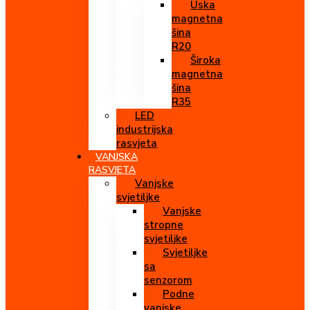
Uska
magnetna
šina
R20
Široka
magnetna
šina
R35
LED
industrijska
rasvjeta
VANJSKA
RASVJETA
Vanjske
svjetiljke
Vanjske
stropne
svjetiljke
Svjetiljke
sa
senzorom
Podne
vanjske