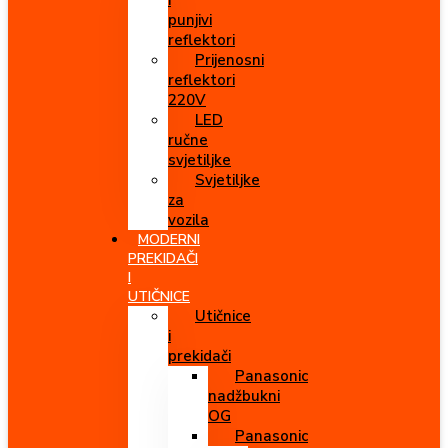
i
punjivi
reflektori
Prijenosni
reflektori
220V
LED
ručne
svjetiljke
Svjetiljke
za
vozila
MODERNI
PREKIDAČI
I
UTIČNICE
Utičnice
i
prekidači
Panasonic
nadžbukni
OG
Panasonic