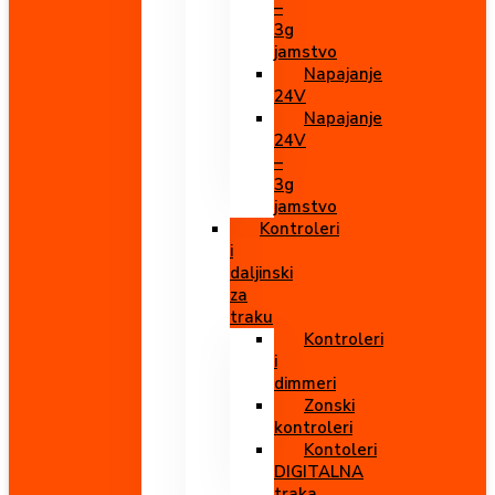
–
3g
jamstvo
Napajanje
24V
Napajanje
24V
–
3g
jamstvo
Kontroleri
i
daljinski
za
traku
Kontroleri
i
dimmeri
Zonski
kontroleri
Kontoleri
DIGITALNA
traka