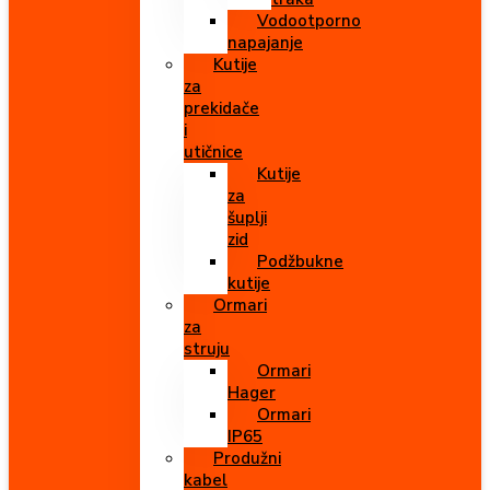
Vodootporno
napajanje
Kutije
za
prekidače
i
utičnice
Kutije
za
šuplji
zid
Podžbukne
kutije
Ormari
za
struju
Ormari
Hager
Ormari
IP65
Produžni
kabel