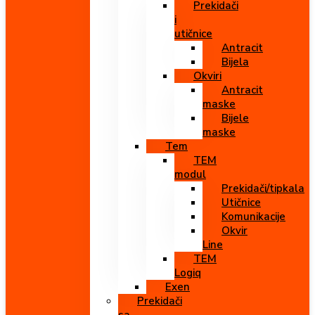
Prekidači
i
utičnice
Antracit
Bijela
Okviri
Antracit
maske
Bijele
maske
Tem
TEM
modul
Prekidači/tipkala
Utičnice
Komunikacije
Okvir
Line
TEM
Logiq
Exen
Prekidači