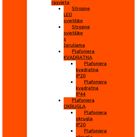
rasvjeta
Stropne
LED
svjetiljke
Stropne
svjetiljke
s
žaruljama
Plafonjera
KVADRATNA
Plafonjera
kvadratna
IP20
Plafonjera
kvadratna
IP44
Plafonjera
OKRUGLA
Plafonjera
okrugla
IP20
Plafonjera