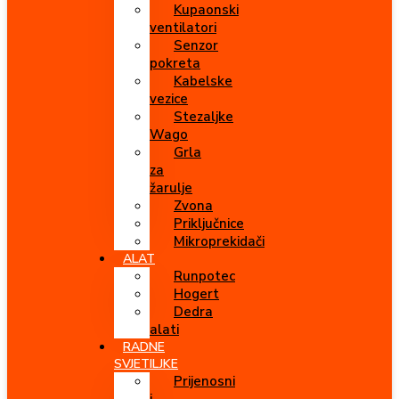
Kupaonski
ventilatori
Senzor
pokreta
Kabelske
vezice
Stezaljke
Wago
Grla
za
žarulje
Zvona
Priključnice
Mikroprekidači
ALAT
Runpotec
Hogert
Dedra
alati
RADNE
SVJETILJKE
Prijenosni