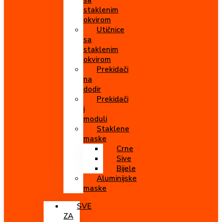
sa
staklenim
okvirom
Utičnice
sa
staklenim
okvirom
Prekidači
na
dodir
Prekidači
i
moduli
Staklene
maske
Crne
Sive
Bijele
Aluminijske
maske
SVE
ZA