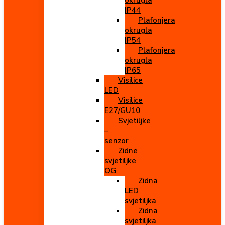
okrugla
IP44
Plafonjera
okrugla
IP54
Plafonjera
okrugla
IP65
Visilice
LED
Visilice
E27/GU10
Svjetiljke
–
senzor
Zidne
svjetiljke
OG
Zidna
LED
svjetiljka
Zidna
svjetiljka