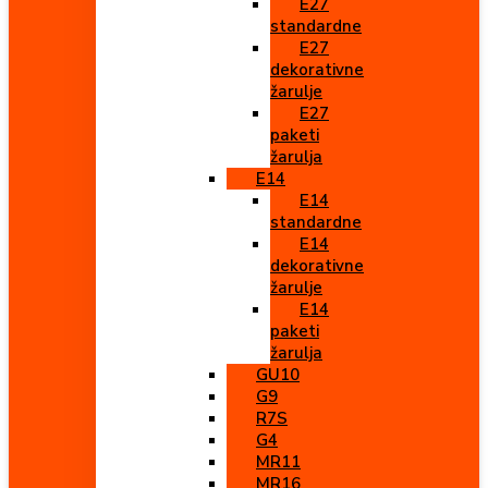
E27
standardne
E27
dekorativne
žarulje
E27
paketi
žarulja
E14
E14
standardne
E14
dekorativne
žarulje
E14
paketi
žarulja
GU10
G9
R7S
G4
MR11
MR16