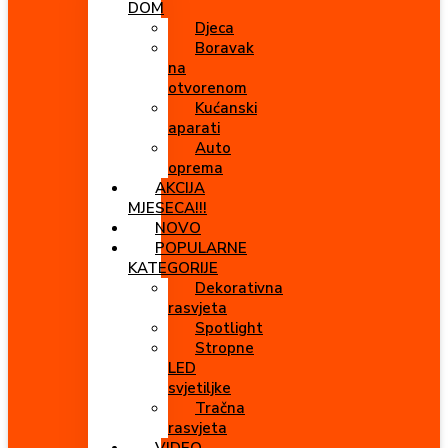
DOM
Djeca
Boravak
na
otvorenom
Kućanski
aparati
Auto
oprema
AKCIJA
MJESECA!!!
NOVO
POPULARNE
KATEGORIJE
Dekorativna
rasvjeta
Spotlight
Stropne
LED
svjetiljke
Tračna
rasvjeta