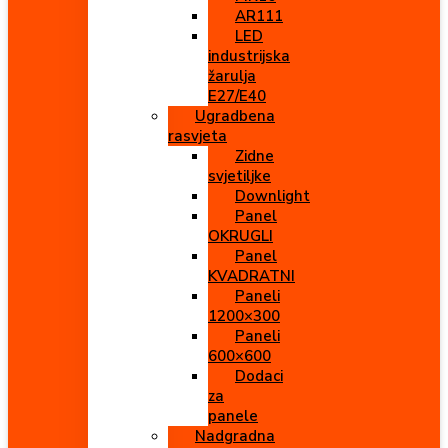
AR111
LED
industrijska
žarulja
E27/E40
Ugradbena
rasvjeta
Zidne
svjetiljke
Downlight
Panel
OKRUGLI
Panel
KVADRATNI
Paneli
1200×300
Paneli
600×600
Dodaci
za
panele
Nadgradna