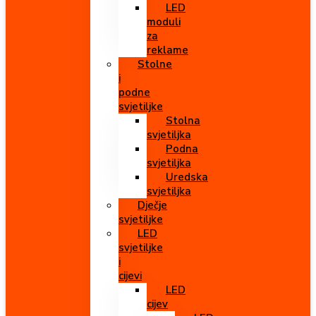
LED
moduli
za
reklame
Stolne
i
podne
svjetiljke
Stolna
svjetiljka
Podna
svjetiljka
Uredska
svjetiljka
Dječje
svjetiljke
LED
svjetiljke
i
cijevi
LED
cijev