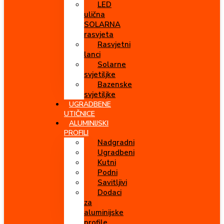
LED
ulična
SOLARNA
rasvjeta
Rasvjetni
lanci
Solarne
svjetiljke
Bazenske
svjetiljke
UGRADBENE
UTIČNICE
ALUMINIJSKI
PROFILI
Nadgradni
Ugradbeni
Kutni
Podni
Savitljivi
Dodaci
za
aluminijske
profile