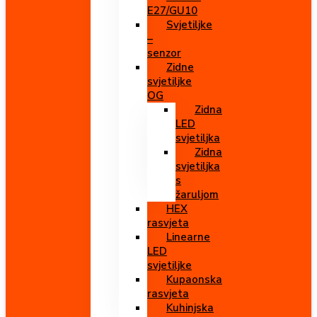
E27/GU10
Svjetiljke
–
senzor
Zidne
svjetiljke
OG
Zidna
LED
svjetiljka
Zidna
svjetiljka
s
žaruljom
HEX
rasvjeta
Linearne
LED
svjetiljke
Kupaonska
rasvjeta
Kuhinjska