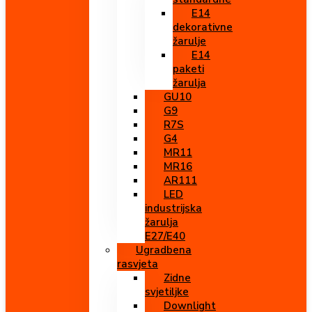
E14
dekorativne
žarulje
E14
paketi
žarulja
GU10
G9
R7S
G4
MR11
MR16
AR111
LED
industrijska
žarulja
E27/E40
Ugradbena
rasvjeta
Zidne
svjetiljke
Downlight