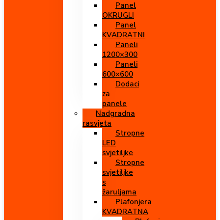
Panel
OKRUGLI
Panel
KVADRATNI
Paneli
1200×300
Paneli
600×600
Dodaci
za
panele
Nadgradna
rasvjeta
Stropne
LED
svjetiljke
Stropne
svjetiljke
s
žaruljama
Plafonjera
KVADRATNA