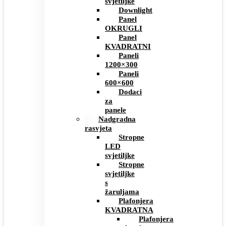
svjetiljke
Downlight
Panel
OKRUGLI
Panel
KVADRATNI
Paneli
1200×300
Paneli
600×600
Dodaci
za
panele
Nadgradna
rasvjeta
Stropne
LED
svjetiljke
Stropne
svjetiljke
s
žaruljama
Plafonjera
KVADRATNA
Plafonjera