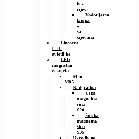
bez
cijevi
Vodotijesna
lampa
–
sa
cijevima
Linearne
LED
svjetiljke
LED
magnetna
rasvjeta
Mini
M05
Nadgradna
Uska
magnetna
šina
S20
Široka
magnetna
šina
S35
Ugradbena