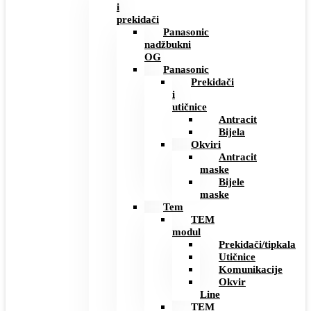
i
prekidači
Panasonic
nadžbukni
OG
Panasonic
Prekidači
i
utičnice
Antracit
Bijela
Okviri
Antracit
maske
Bijele
maske
Tem
TEM
modul
Prekidači/tipkala
Utičnice
Komunikacije
Okvir
Line
TEM