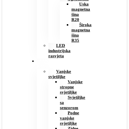
Uska
magnetna
šina
R20
Široka
magnetna
šina
R35
LED
industrijska
rasvjeta
VANJSKA
RASVJETA
Vanjske
svjetiljke
Vanjske
stropne
svjetiljke
Svjetiljke
sa
senzorom
Podne
vanjske
svjetiljke
Zidne