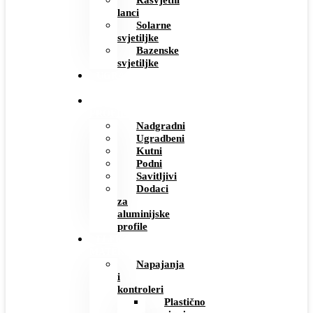
Rasvjetni
lanci
Solarne
svjetiljke
Bazenske
svjetiljke
UGRADBENE
UTIČNICE
ALUMINIJSKI
PROFILI
Nadgradni
Ugradbeni
Kutni
Podni
Savitljivi
Dodaci
za
aluminijske
profile
ELEKTRO
MATERIJAL
Napajanja
i
kontroleri
Plastično