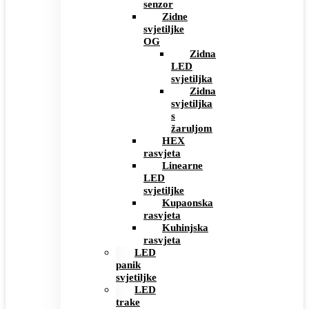
senzor
Zidne
svjetiljke
OG
Zidna
LED
svjetiljka
Zidna
svjetiljka
s
žaruljom
HEX
rasvjeta
Linearne
LED
svjetiljke
Kupaonska
rasvjeta
Kuhinjska
rasvjeta
LED
panik
svjetiljke
LED
trake