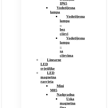
IP65
Vodotijesna
lampa
Vodotijesna
lampa
–
bez
cijevi
Vodotijesna
lampa
–
sa
cijevima
Linearne
LED
svjetiljke
LED
magnetna
rasvjeta
Mini
M05
Nadgradna
Uska
magnetna
šina