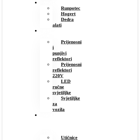
ALAT
Runpotec
Hogert
Dedra
alati
RADNE
SVJETILJKE
Prijenosni
i
punjivi
reflektori
Prijenosni
reflektori
220V
LED
ručne
svjetiljke
Svjetiljke
za
vozila
MODERNI
PREKIDAČI
I
UTIČNICE
Utičnice