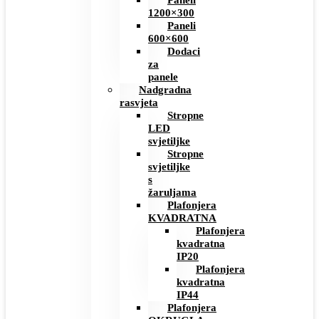
Paneli
1200×300
Paneli
600×600
Dodaci
za
panele
Nadgradna
rasvjeta
Stropne
LED
svjetiljke
Stropne
svjetiljke
s
žaruljama
Plafonjera
KVADRATNA
Plafonjera
kvadratna
IP20
Plafonjera
kvadratna
IP44
Plafonjera