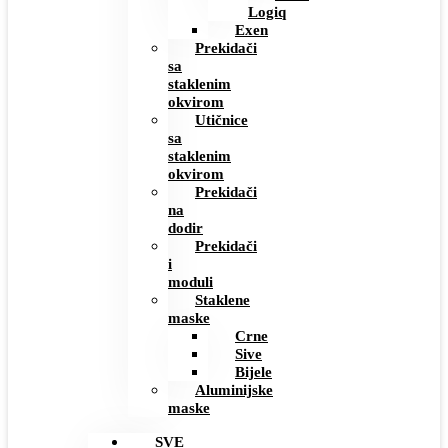
Logiq
Exen
Prekidači
sa
staklenim
okvirom
Utičnice
sa
staklenim
okvirom
Prekidači
na
dodir
Prekidači
i
moduli
Staklene
maske
Crne
Sive
Bijele
Aluminijske
maske
SVE