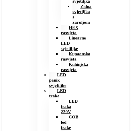
svjetiljka
Zidna
svjetiljka
s
žaruljom
HEX
rasvjeta
Linearne
LED
svjetiljke
Kupaonska
rasvjeta
Kuhinjska
rasvjeta
LED
panik
svjetiljke
LED
trake
LED
traka
220V
COB
led
trake