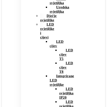
svjetiljka
Uredska
svjetiljka
Dječje
svjetiljke
LED
svjetiljke
i
cijevi
LED
cijev
LED
cijev
T5
LED
cijev
T8
Integrirane
LED
svjetiljke
LED
svjetiljka
IP20
LED
svjetiljka