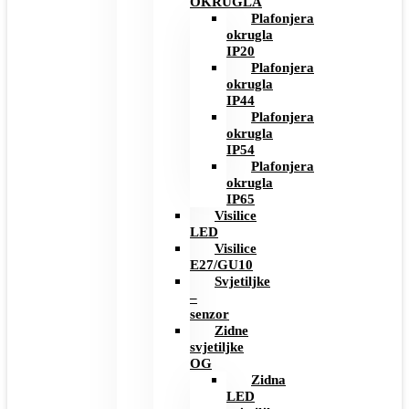
OKRUGLA
Plafonjera
okrugla
IP20
Plafonjera
okrugla
IP44
Plafonjera
okrugla
IP54
Plafonjera
okrugla
IP65
Visilice
LED
Visilice
E27/GU10
Svjetiljke
–
senzor
Zidne
svjetiljke
OG
Zidna
LED