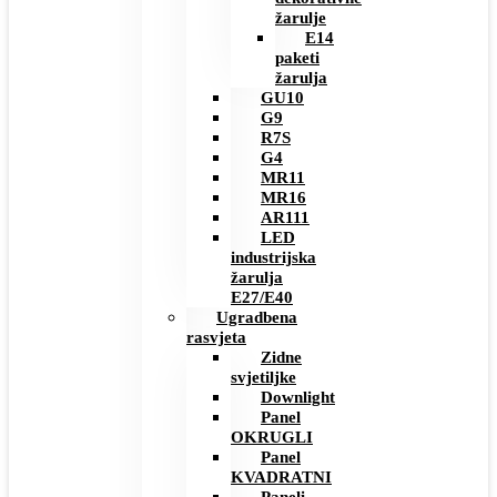
žarulje
E14
paketi
žarulja
GU10
G9
R7S
G4
MR11
MR16
AR111
LED
industrijska
žarulja
E27/E40
Ugradbena
rasvjeta
Zidne
svjetiljke
Downlight
Panel
OKRUGLI
Panel
KVADRATNI