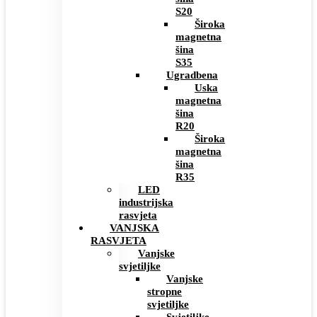
S20
Široka
magnetna
šina
S35
Ugradbena
Uska
magnetna
šina
R20
Široka
magnetna
šina
R35
LED
industrijska
rasvjeta
VANJSKA
RASVJETA
Vanjske
svjetiljke
Vanjske
stropne
svjetiljke