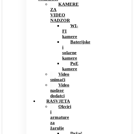
KAMERE
ZA
VIDEO
NADZOR
WI-
FI
kamere
Baterijske
i
solarne
kamere
PoE
kamere
Video
snimači
Video
nadzor
dodatci
RASVJETA
Okviri
i
armature
za
žarulje
Držač