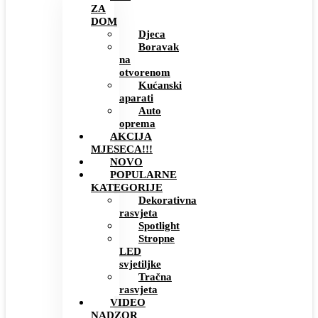
ZA
DOM
Djeca
Boravak
na
otvorenom
Kućanski
aparati
Auto
oprema
AKCIJA
MJESECA!!!
NOVO
POPULARNE
KATEGORIJE
Dekorativna
rasvjeta
Spotlight
Stropne
LED
svjetiljke
Tračna
rasvjeta
VIDEO
NADZOR