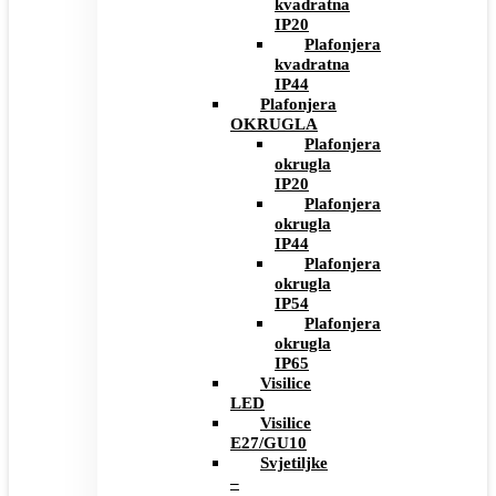
kvadratna
IP20
Plafonjera
kvadratna
IP44
Plafonjera
OKRUGLA
Plafonjera
okrugla
IP20
Plafonjera
okrugla
IP44
Plafonjera
okrugla
IP54
Plafonjera
okrugla
IP65
Visilice
LED
Visilice
E27/GU10
Svjetiljke
–