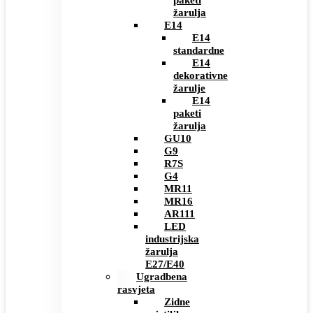
paketi
žarulja
E14
E14
standardne
E14
dekorativne
žarulje
E14
paketi
žarulja
GU10
G9
R7S
G4
MR11
MR16
AR111
LED
industrijska
žarulja
E27/E40
Ugradbena
rasvjeta
Zidne