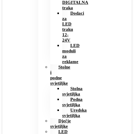
DIGITALNA
traka
Dodaci
za
LED
traku
12-
24V
LED
moduli
za
reklame
Stolne
i
podne
svjetiljke
Stolna
svjetiljka
Podna
svjetiljka
Uredska
svjetiljka
Dječje
svjetiljke
LED