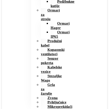
Podžbukne
kutije
Ormari
za
struju
Ormari
Hager
Ormari
IP65
Produžni
kabel
Kupaonski
ventilatori
Senzor
pokreta
Kabelske
vezice
Stezaljke
Wago
Grla
za
žarulje
Zvona
Priključnice
Mikroprekidači