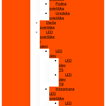
Podna
svjetiljka
Uredska
svjetiljka
Dječje
svjetiljke
LED
svjetiljke
i
cijevi
LED
cijev
LED
cijev
T5
LED
cijev
T8
Integrirane
LED
svjetiljke
LED