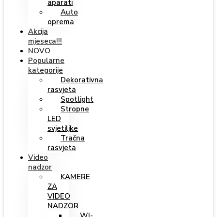
aparati
Auto
oprema
Akcija
mjeseca!!!
NOVO
Popularne
kategorije
Dekorativna
rasvjeta
Spotlight
Stropne
LED
svjetiljke
Tračna
rasvjeta
Video
nadzor
KAMERE
ZA
VIDEO
NADZOR
WI-