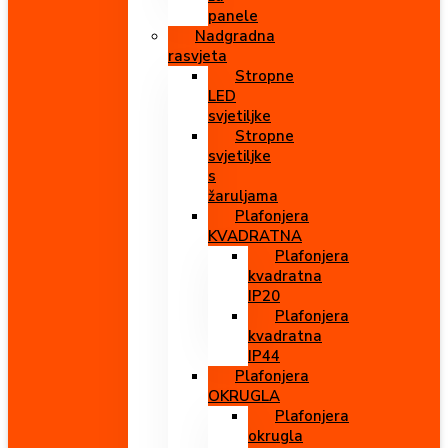
panele
Nadgradna
rasvjeta
Stropne
LED
svjetiljke
Stropne
svjetiljke
s
žaruljama
Plafonjera
KVADRATNA
Plafonjera
kvadratna
IP20
Plafonjera
kvadratna
IP44
Plafonjera
OKRUGLA
Plafonjera
okrugla