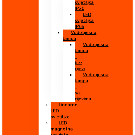
svjetiljka
IP20
LED
svjetiljka
IP65
Vodotijesna
lampa
Vodotijesna
lampa
–
bez
cijevi
Vodotijesna
lampa
–
sa
cijevima
Linearne
LED
svjetiljke
LED
magnetna