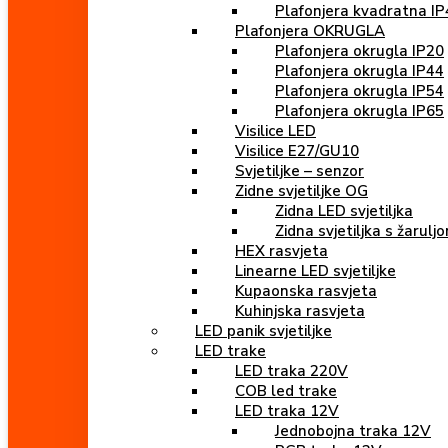
Plafonjera kvadratna IP
Plafonjera OKRUGLA
Plafonjera okrugla IP20
Plafonjera okrugla IP44
Plafonjera okrugla IP54
Plafonjera okrugla IP65
Visilice LED
Visilice E27/GU10
Svjetiljke – senzor
Zidne svjetiljke OG
Zidna LED svjetiljka
Zidna svjetiljka s žarulj
HEX rasvjeta
Linearne LED svjetiljke
Kupaonska rasvjeta
Kuhinjska rasvjeta
LED panik svjetiljke
LED trake
LED traka 220V
COB led trake
LED traka 12V
Jednobojna traka 12V