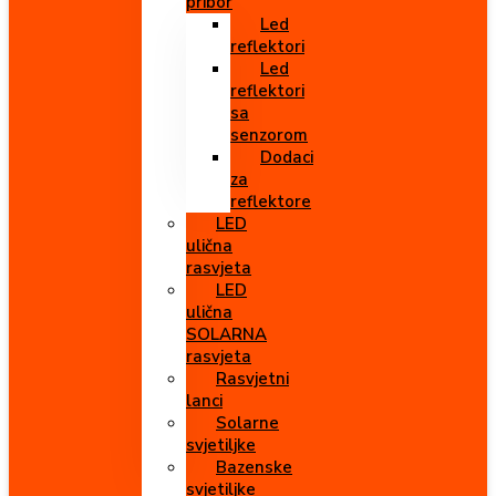
pribor
Led
reflektori
Led
reflektori
sa
senzorom
Dodaci
za
reflektore
LED
ulična
rasvjeta
LED
ulična
SOLARNA
rasvjeta
Rasvjetni
lanci
Solarne
svjetiljke
Bazenske
svjetiljke