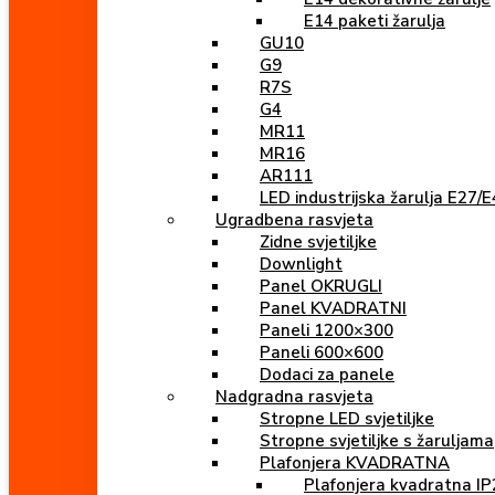
E14 paketi žarulja
GU10
G9
R7S
G4
MR11
MR16
AR111
LED industrijska žarulja E27/
Ugradbena rasvjeta
Zidne svjetiljke
Downlight
Panel OKRUGLI
Panel KVADRATNI
Paneli 1200×300
Paneli 600×600
Dodaci za panele
Nadgradna rasvjeta
Stropne LED svjetiljke
Stropne svjetiljke s žaruljama
Plafonjera KVADRATNA
Plafonjera kvadratna IP