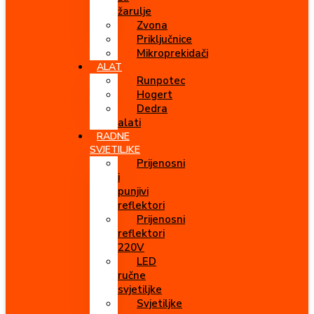
žarulje
Zvona
Priključnice
Mikroprekidači
ALAT
Runpotec
Hogert
Dedra
alati
RADNE
SVJETILJKE
Prijenosni
i
punjivi
reflektori
Prijenosni
reflektori
220V
LED
ručne
svjetiljke
Svjetiljke