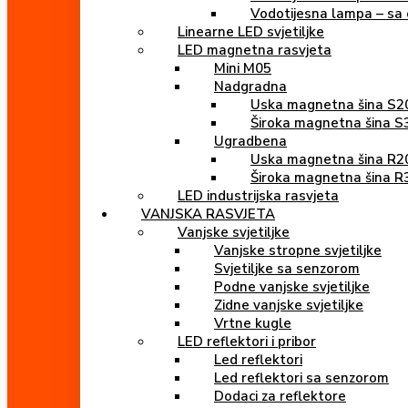
Vodotijesna lampa – sa 
Linearne LED svjetiljke
LED magnetna rasvjeta
Mini M05
Nadgradna
Uska magnetna šina S2
Široka magnetna šina S
Ugradbena
Uska magnetna šina R2
Široka magnetna šina R
LED industrijska rasvjeta
VANJSKA RASVJETA
Vanjske svjetiljke
Vanjske stropne svjetiljke
Svjetiljke sa senzorom
Podne vanjske svjetiljke
Zidne vanjske svjetiljke
Vrtne kugle
LED reflektori i pribor
Led reflektori
Led reflektori sa senzorom
Dodaci za reflektore