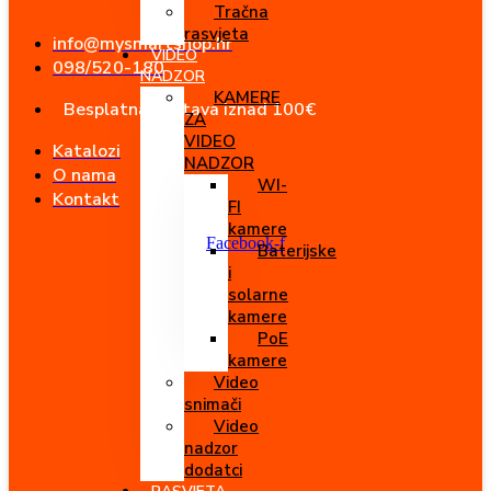
Tračna
Idi
rasvjeta
na
info@mysmartshop.hr
VIDEO
sadržaj
098/520-180
NADZOR
KAMERE
Besplatna dostava iznad 100€
ZA
VIDEO
Katalozi
NADZOR
O nama
WI-
Kontakt
FI
kamere
Facebook-f
Baterijske
i
solarne
kamere
PoE
kamere
Video
snimači
Video
nadzor
dodatci