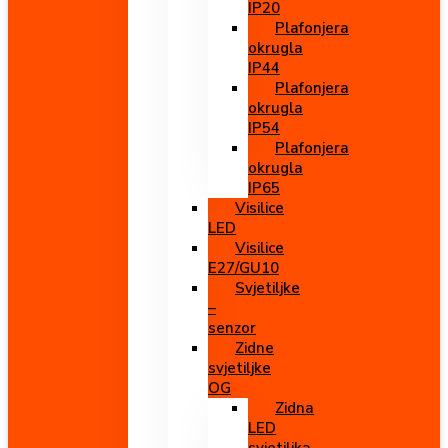
IP20
Plafonjera
okrugla
IP44
Plafonjera
okrugla
IP54
Plafonjera
okrugla
IP65
Visilice
LED
Visilice
E27/GU10
Svjetiljke
–
senzor
Zidne
svjetiljke
OG
Zidna
LED