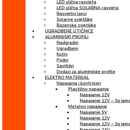
LED ulična rasvjeta
LED ulična SOLARNA rasvjeta
Rasvjetni lanci
Solarne svjetiljke
Bazenske svjetiljke
UGRADBENE UTIČNICE
ALUMINIJSKI PROFILI
Nadgradni
Ugradbeni
Kutni
Podni
Savitljivi
Dodaci za aluminijske profile
ELEKTRO MATERIJAL
Napajanja i kontroleri
Plastično napajanje
Napajanje 12V
Napajanje 12V – 3g jam
Metalno napajanje
Napajanje 5V
Napajanje 12V
Napajanje 12V – 3g jam
Napajanje 24V