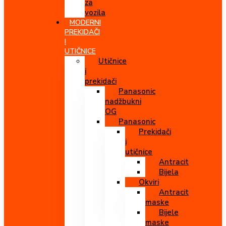
za
vozila
MODERNI
PREKIDAČI
I
UTIČNICE
Utičnice
i
prekidači
Panasonic
nadžbukni
OG
Panasonic
Prekidači
i
utičnice
Antracit
Bijela
Okviri
Antracit
maske
Bijele
maske