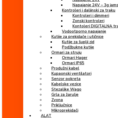
Napajanje 24V – 3g jam
Kontroleri i daljinski za traku
Kontroleri i dimmeri
Zonski kontroleri
Kontoleri DIGITALNA tr
Vodootporno napajanje
Kutije za prekidače i utičnice
Kutije za šuplji zid
Podžbukne kutije
Ormari za struju
Ormari Hager
Ormari IP65
Produžni kabel
Kupaonski ventilatori
Senzor pokreta
Kabelske vezice
Stezaljke Wago
Grla za žarulje
Zvona
Priključnice
Mikroprekidači
ALAT