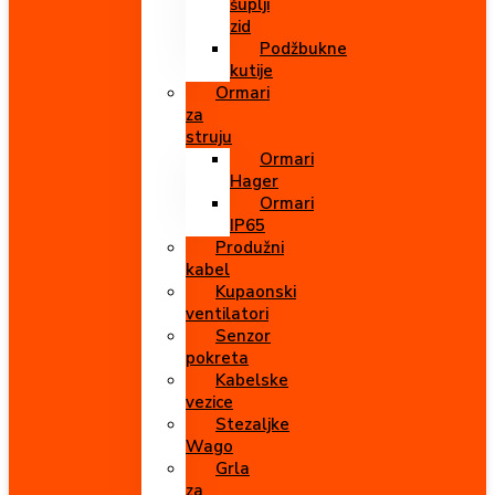
šuplji
zid
Podžbukne
kutije
Ormari
za
struju
Ormari
Hager
Ormari
IP65
Produžni
kabel
Kupaonski
ventilatori
Senzor
pokreta
Kabelske
vezice
Stezaljke
Wago
Grla
za