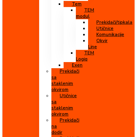
Tem
TEM
modul
Prekidači/tipkala
Utičnice
Komunikacije
Okvir
Line
TEM
Logiq
Exen
Prekidači
sa
staklenim
okvirom
Utičnice
sa
staklenim
okvirom
Prekidači
na
dodir