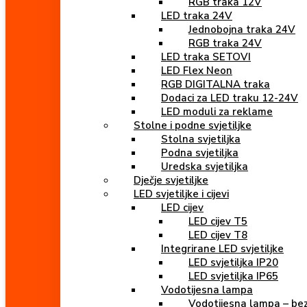
RGB traka 12V
LED traka 24V
Jednobojna traka 24V
RGB traka 24V
LED traka SETOVI
LED Flex Neon
RGB DIGITALNA traka
Dodaci za LED traku 12-24V
LED moduli za reklame
Stolne i podne svjetiljke
Stolna svjetiljka
Podna svjetiljka
Uredska svjetiljka
Dječje svjetiljke
LED svjetiljke i cijevi
LED cijev
LED cijev T5
LED cijev T8
Integrirane LED svjetiljke
LED svjetiljka IP20
LED svjetiljka IP65
Vodotijesna lampa
Vodotijesna lampa – bez 