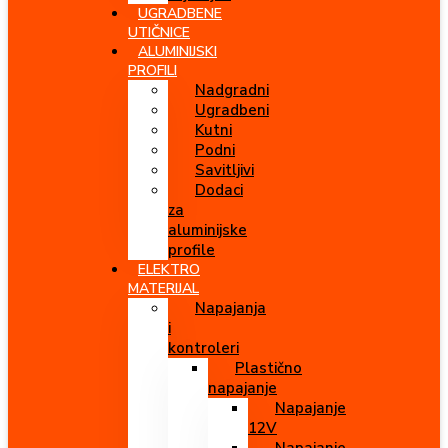
UGRADBENE
UTIČNICE
ALUMINIJSKI
PROFILI
Nadgradni
Ugradbeni
Kutni
Podni
Savitljivi
Dodaci
za
aluminijske
profile
ELEKTRO
MATERIJAL
Napajanja
i
kontroleri
Plastično
napajanje
Napajanje
12V