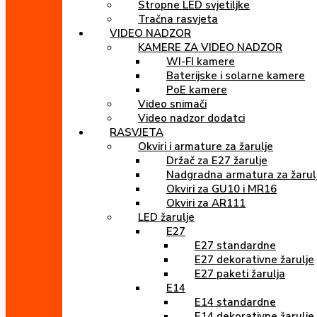
Stropne LED svjetiljke
Tračna rasvjeta
VIDEO NADZOR
KAMERE ZA VIDEO NADZOR
WI-FI kamere
Baterijske i solarne kamere
PoE kamere
Video snimači
Video nadzor dodatci
RASVJETA
Okviri i armature za žarulje
Držač za E27 žarulje
Nadgradna armatura za žarul
Okviri za GU10 i MR16
Okviri za AR111
LED žarulje
E27
E27 standardne
E27 dekorativne žarulje
E27 paketi žarulja
E14
E14 standardne
E14 dekorativne žarulje