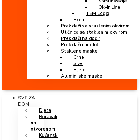
Komunikacije
Okvir Line
TEM Logiq
Exen
Prekidači sa staklenim okvirom
Utičnice sa staklenim okvirom
Prekidači na dodir
Prekidači i moduli
Staklene maske
Crne
Sive
Bijele
Aluminijske maske
SVE ZA
DOM
Djeca
Boravak
na
otvorenom
Kućanski