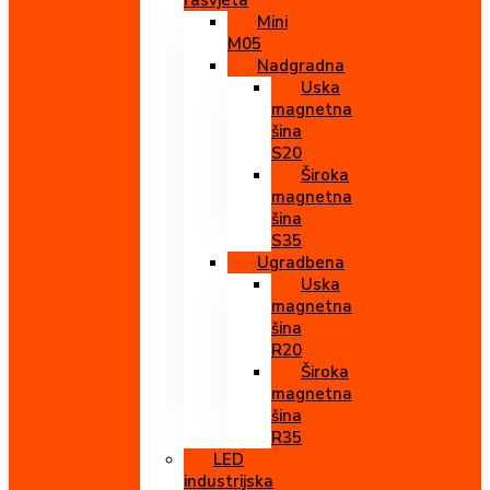
rasvjeta
Mini
M05
Nadgradna
Uska
magnetna
šina
S20
Široka
magnetna
šina
S35
Ugradbena
Uska
magnetna
šina
R20
Široka
magnetna
šina
R35
LED
industrijska