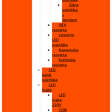
svjetiljka
Zidna
svjetiljka
s
žaruljom
HEX
rasvjeta
Linearne
LED
svjetiljke
Kupaonska
rasvjeta
Kuhinjska
rasvjeta
LED
panik
svjetiljke
LED
trake
LED
traka
220V
COB