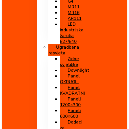
G4
MR11
MR16
AR111
LED
industrijska
žarulja
E27/E40
Ugradbena
rasvjeta
Zidne
svjetiljke
Downlight
Panel
OKRUGLI
Panel
KVADRATNI
Paneli
1200×300
Paneli
600×600
Dodaci
za