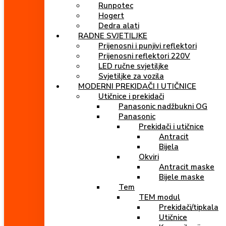
Runpotec
Hogert
Dedra alati
RADNE SVJETILJKE
Prijenosni i punjivi reflektori
Prijenosni reflektori 220V
LED ručne svjetiljke
Svjetiljke za vozila
MODERNI PREKIDAČI I UTIČNICE
Utičnice i prekidači
Panasonic nadžbukni OG
Panasonic
Prekidači i utičnice
Antracit
Bijela
Okviri
Antracit maske
Bijele maske
Tem
TEM modul
Prekidači/tipkala
Utičnice