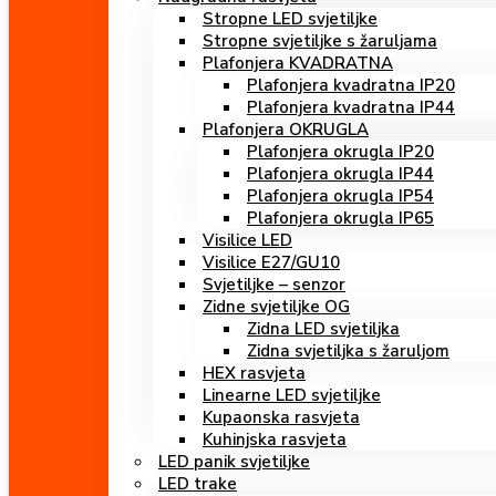
Stropne LED svjetiljke
Stropne svjetiljke s žaruljama
Plafonjera KVADRATNA
Plafonjera kvadratna IP20
Plafonjera kvadratna IP44
Plafonjera OKRUGLA
Plafonjera okrugla IP20
Plafonjera okrugla IP44
Plafonjera okrugla IP54
Plafonjera okrugla IP65
Visilice LED
Visilice E27/GU10
Svjetiljke – senzor
Zidne svjetiljke OG
Zidna LED svjetiljka
Zidna svjetiljka s žaruljom
HEX rasvjeta
Linearne LED svjetiljke
Kupaonska rasvjeta
Kuhinjska rasvjeta
LED panik svjetiljke
LED trake