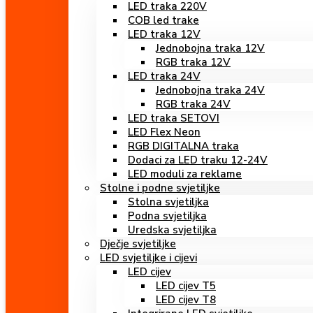
LED traka 220V
COB led trake
LED traka 12V
Jednobojna traka 12V
RGB traka 12V
LED traka 24V
Jednobojna traka 24V
RGB traka 24V
LED traka SETOVI
LED Flex Neon
RGB DIGITALNA traka
Dodaci za LED traku 12-24V
LED moduli za reklame
Stolne i podne svjetiljke
Stolna svjetiljka
Podna svjetiljka
Uredska svjetiljka
Dječje svjetiljke
LED svjetiljke i cijevi
LED cijev
LED cijev T5
LED cijev T8