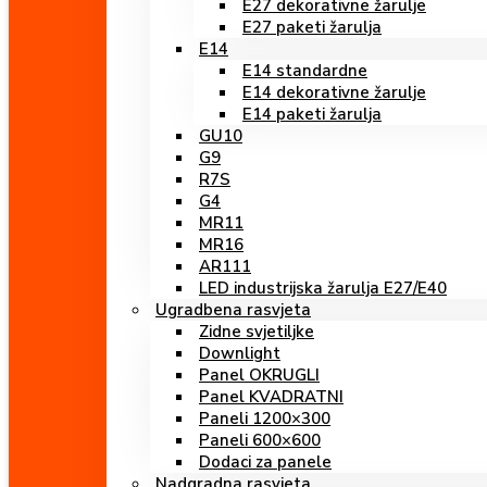
E27 dekorativne žarulje
E27 paketi žarulja
E14
E14 standardne
E14 dekorativne žarulje
E14 paketi žarulja
GU10
G9
R7S
G4
MR11
MR16
AR111
LED industrijska žarulja E27/E40
Ugradbena rasvjeta
Zidne svjetiljke
Downlight
Panel OKRUGLI
Panel KVADRATNI
Paneli 1200×300
Paneli 600×600
Dodaci za panele
Nadgradna rasvjeta