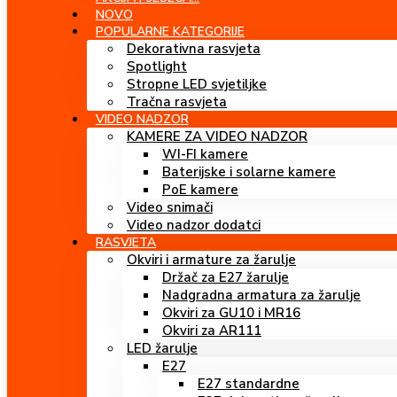
NOVO
POPULARNE KATEGORIJE
Dekorativna rasvjeta
Spotlight
Stropne LED svjetiljke
Tračna rasvjeta
VIDEO NADZOR
KAMERE ZA VIDEO NADZOR
WI-FI kamere
Baterijske i solarne kamere
PoE kamere
Video snimači
Video nadzor dodatci
RASVJETA
Okviri i armature za žarulje
Držač za E27 žarulje
Nadgradna armatura za žarulje
Okviri za GU10 i MR16
Okviri za AR111
LED žarulje
E27
E27 standardne