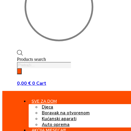
Products search
0,00
€
0
Cart
SVE ZA DOM
Djeca
Boravak na otvorenom
Kućanski aparati
Auto oprema
AKCIJA MJESECA!!!