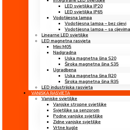
Integrirane LED svjetiljke
LED svjetiljka IP20
LED svjetiljka IP65
Vodotijesna lampa
Vodotijesna lampa – bez cijevi
Vodotijesna lampa – sa cijevim
Linearne LED svjetiljke
LED magnetna rasvjeta
Mini M05
Nadgradna
Uska magnetna šina S20
Široka magnetna šina S35
Ugradbena
Uska magnetna šina R20
Široka magnetna šina R35
LED industrijska rasvjeta
VANJSKA RASVJETA
Vanjske svjetiljke
Vanjske stropne svjetiljke
Svjetiljke sa senzorom
Podne vanjske svjetiljke
Zidne vanjske svjetiljke
Vrtne kugle