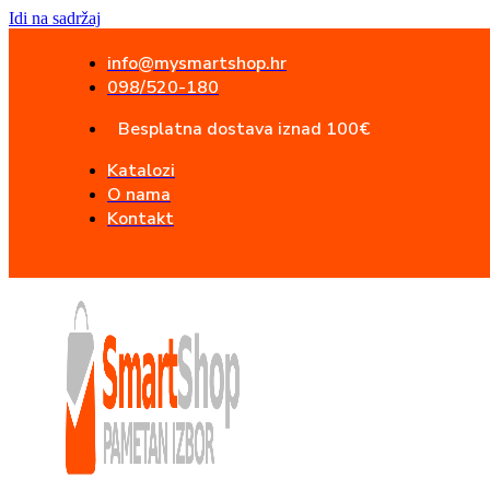
Idi na sadržaj
info@mysmartshop.hr
098/520-180
Besplatna dostava iznad 100€
Katalozi
O nama
Kontakt