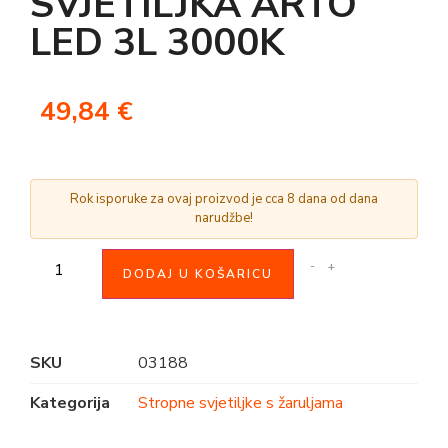
SVJETILJKA ARTO
LED 3L 3000K
49,84
€
Rok isporuke za ovaj proizvod je cca 8 dana od dana
narudžbe!
-
+
DODAJ U KOŠARICU
SKU
03188
Kategorija
Stropne svjetiljke s žaruljama