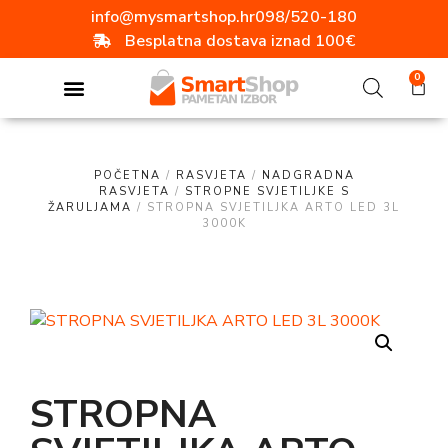
info@mysmartshop.hr
098/520-180
Besplatna dostava iznad 100€
0
POČETNA
/
RASVJETA
/
NADGRADNA
RASVJETA
/
STROPNE SVJETILJKE S
ŽARULJAMA
/ STROPNA SVJETILJKA ARTO LED 3L
3000K
STROPNA