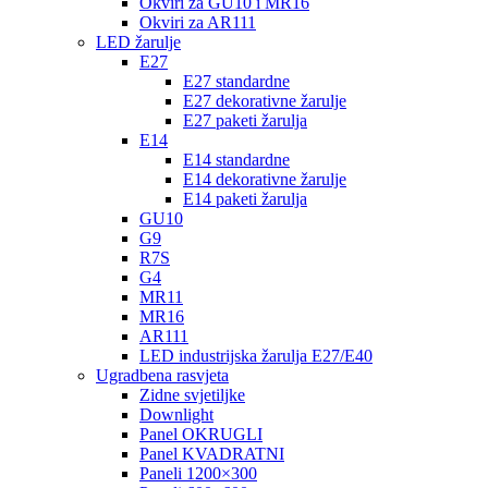
Okviri za GU10 i MR16
Okviri za AR111
LED žarulje
E27
E27 standardne
E27 dekorativne žarulje
E27 paketi žarulja
E14
E14 standardne
E14 dekorativne žarulje
E14 paketi žarulja
GU10
G9
R7S
G4
MR11
MR16
AR111
LED industrijska žarulja E27/E40
Ugradbena rasvjeta
Zidne svjetiljke
Downlight
Panel OKRUGLI
Panel KVADRATNI
Paneli 1200×300