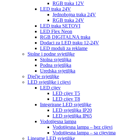
RGB traka 12V
LED traka 24V
Jednobojna traka 24V
RGB traka 24V
LED traka SETOVI
LED Flex Neon
RGB DIGITALNA traka
Dodaci za LED traku 12-24V
LED moduli za reklame
Stolne i podne svjetiljke
Stolna svjetiljka
Podna svjetiljka
Uredska svjetiljka
Dječje svjetiljke
LED svjetiljke i cijevi
LED cijev
LED cijev T5
LED cijev T8
Integrirane LED svjetiljke
LED svjetiljka IP20
LED svjetiljka IP65
Vodotijesna lampa
Vodotijesna lampa – bez cijevi
Vodotijesna lampa – sa cijevima
Linearne LED svjetiljke