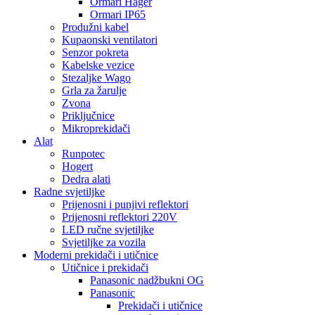
Ormari Hager
Ormari IP65
Produžni kabel
Kupaonski ventilatori
Senzor pokreta
Kabelske vezice
Stezaljke Wago
Grla za žarulje
Zvona
Priključnice
Mikroprekidači
Alat
Runpotec
Hogert
Dedra alati
Radne svjetiljke
Prijenosni i punjivi reflektori
Prijenosni reflektori 220V
LED ručne svjetiljke
Svjetiljke za vozila
Moderni prekidači i utičnice
Utičnice i prekidači
Panasonic nadžbukni OG
Panasonic
Prekidači i utičnice