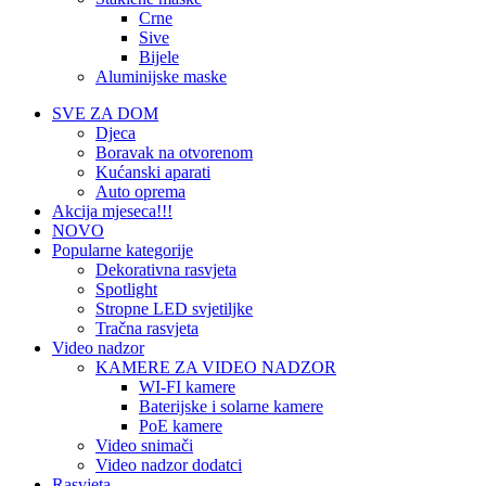
Crne
Sive
Bijele
Aluminijske maske
SVE ZA DOM
Djeca
Boravak na otvorenom
Kućanski aparati
Auto oprema
Akcija mjeseca!!!
NOVO
Popularne kategorije
Dekorativna rasvjeta
Spotlight
Stropne LED svjetiljke
Tračna rasvjeta
Video nadzor
KAMERE ZA VIDEO NADZOR
WI-FI kamere
Baterijske i solarne kamere
PoE kamere
Video snimači
Video nadzor dodatci
Rasvjeta