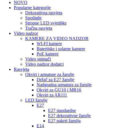
NOVO
Popularne kategorije
Dekorativna rasvjeta
Spotlight
Stropne LED svjetiljke
Tračna rasvjeta
Video nadzor
KAMERE ZA VIDEO NADZOR
WI-FI kamere
Baterijske i solarne kamere
PoE kamere
Video snimači
Video nadzor dodatci
Rasvjeta
Okviri i armature za žarulje
Držač za E27 žarulje
Nadgradna armatura za žarulje
Okviri za GU10 i MR16
Okviri za AR111
LED žarulje
E27
E27 standardne
E27 dekorativne žarulje
E27 paketi žarulja
E14