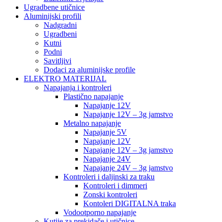
Ugradbene utičnice
Aluminijski profili
Nadgradni
Ugradbeni
Kutni
Podni
Savitljivi
Dodaci za aluminijske profile
ELEKTRO MATERIJAL
Napajanja i kontroleri
Plastično napajanje
Napajanje 12V
Napajanje 12V – 3g jamstvo
Metalno napajanje
Napajanje 5V
Napajanje 12V
Napajanje 12V – 3g jamstvo
Napajanje 24V
Napajanje 24V – 3g jamstvo
Kontroleri i daljinski za traku
Kontroleri i dimmeri
Zonski kontroleri
Kontoleri DIGITALNA traka
Vodootporno napajanje
Kutije za prekidače i utičnice