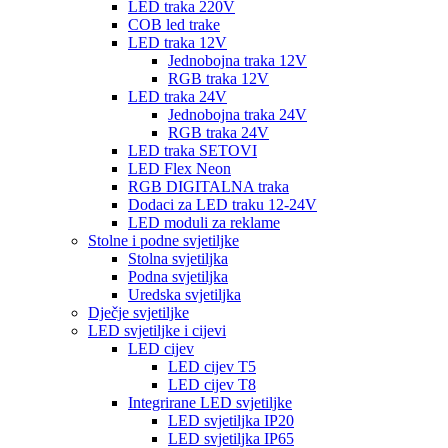
LED traka 220V
COB led trake
LED traka 12V
Jednobojna traka 12V
RGB traka 12V
LED traka 24V
Jednobojna traka 24V
RGB traka 24V
LED traka SETOVI
LED Flex Neon
RGB DIGITALNA traka
Dodaci za LED traku 12-24V
LED moduli za reklame
Stolne i podne svjetiljke
Stolna svjetiljka
Podna svjetiljka
Uredska svjetiljka
Dječje svjetiljke
LED svjetiljke i cijevi
LED cijev
LED cijev T5
LED cijev T8
Integrirane LED svjetiljke
LED svjetiljka IP20
LED svjetiljka IP65