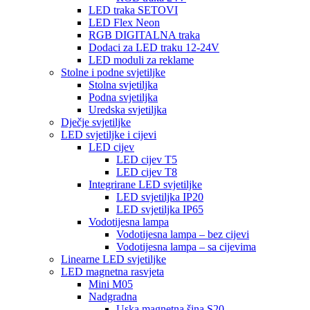
LED traka SETOVI
LED Flex Neon
RGB DIGITALNA traka
Dodaci za LED traku 12-24V
LED moduli za reklame
Stolne i podne svjetiljke
Stolna svjetiljka
Podna svjetiljka
Uredska svjetiljka
Dječje svjetiljke
LED svjetiljke i cijevi
LED cijev
LED cijev T5
LED cijev T8
Integrirane LED svjetiljke
LED svjetiljka IP20
LED svjetiljka IP65
Vodotijesna lampa
Vodotijesna lampa – bez cijevi
Vodotijesna lampa – sa cijevima
Linearne LED svjetiljke
LED magnetna rasvjeta
Mini M05
Nadgradna
Uska magnetna šina S20