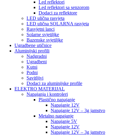
Led reflektori
Led reflektori sa senzorom
Dodaci za reflektore
LED ulična rasvjeta
LED ulična SOLARNA rasvjeta
Rasvjetni lanci
Solarne svjetiljke
Bazenske svjetiljke
Ugradbene utičnice
Aluminijski profili
Nadgradni
Ugradbeni
Kutni
Podni
Savitljivi
Dodaci za aluminijske profile
ELEKTRO MATERIJAL
Napajanja i kontroleri
Plastično napajanje
Napajanje 12V
Napajanje 12V – 3g jamstvo
Metalno napajanje
Napajanje 5V
Napajanje 12V
Napajanje 12V – 3g jamstvo