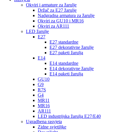
Okviri i armature za žarulje
Držač za E27 žarulje
Nadgradna armatura za žarulje
Okviri za GU10 i MR16
Okviri za AR111
LED žarulje
E27
E27 standardne
E27 dekorativne žarulje
E27 paketi žarulja
E14
E14 standardne
E14 dekorativne žarulje
E14 paketi žarulja
GU10
G9
R7S
G4
MR11
MR16
AR111
LED industrijska žarulja E27/E40
Ugradbena rasvjeta
Zidne svjetiljke