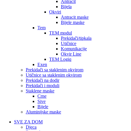
Antracit
Bijela
Okviri
Antracit maske
Bijele maske
Tem
TEM modul
Prekidači/tipkala
Utičnice
Komunikacije
Okvir Line
TEM Logiq
Exen
Prekidači sa staklenim okvirom
Utičnice sa staklenim okvirom
Prekidači na dodir
Prekidači i moduli
Staklene maske
Crne
Sive
Bijele
Aluminijske maske
SVE ZA DOM
Djeca