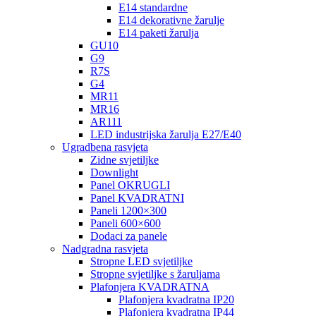
E14 standardne
E14 dekorativne žarulje
E14 paketi žarulja
GU10
G9
R7S
G4
MR11
MR16
AR111
LED industrijska žarulja E27/E40
Ugradbena rasvjeta
Zidne svjetiljke
Downlight
Panel OKRUGLI
Panel KVADRATNI
Paneli 1200×300
Paneli 600×600
Dodaci za panele
Nadgradna rasvjeta
Stropne LED svjetiljke
Stropne svjetiljke s žaruljama
Plafonjera KVADRATNA
Plafonjera kvadratna IP20
Plafonjera kvadratna IP44