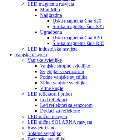
LED magnetna rasvjeta
Mini M05
Nadgradna
Uska magnetna šina S20
Široka magnetna šina S35
Ugradbena
Uska magnetna šina R20
Široka magnetna šina R35
LED industrijska rasvjeta
Vanjska rasvjeta
Vanjske svjetiljke
Vanjske stropne svjetiljke
Svjetiljke sa senzorom
Podne vanjske svjetiljke
Zidne vanjske svjetiljke
Vrtne kugle
LED reflektori i pribor
Led reflektori
Led reflektori sa senzorom
Dodaci za reflektore
LED ulična rasvjeta
LED ulična SOLARNA rasvjeta
Rasvjetni lanci
Solarne svjetiljke
Bazenske svjetiljke