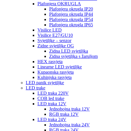
Plafonjera OKRUGLA
Plafonjera okrugla IP20
Plafonjera okrugla IP44
Plafonjera okrugla IP54
Plafonjera okrugla IP65
Visilice LED
Visilice E27/GU10
Svjetiljke – senzor
Zidne svjetiljke OG
Zidna LED svjetiljka
Zidna svjetiljka s žaruljom
HEX rasvjeta
Linearne LED svjetiljke
Kupaonska rasvjeta
Kuhinjska rasvjeta
LED panik svjetiljke
LED trake
LED traka 220V
COB led trake
LED traka 12V
Jednobojna traka 12V
RGB traka 12V
LED traka 24V
Jednobojna traka 24V
RGB traka 24V