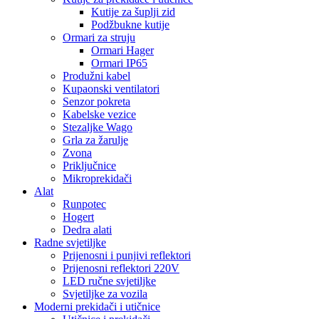
Kutije za šuplji zid
Podžbukne kutije
Ormari za struju
Ormari Hager
Ormari IP65
Produžni kabel
Kupaonski ventilatori
Senzor pokreta
Kabelske vezice
Stezaljke Wago
Grla za žarulje
Zvona
Priključnice
Mikroprekidači
Alat
Runpotec
Hogert
Dedra alati
Radne svjetiljke
Prijenosni i punjivi reflektori
Prijenosni reflektori 220V
LED ručne svjetiljke
Svjetiljke za vozila
Moderni prekidači i utičnice