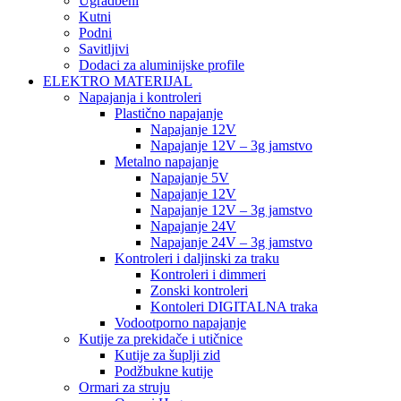
Ugradbeni
Kutni
Podni
Savitljivi
Dodaci za aluminijske profile
ELEKTRO MATERIJAL
Napajanja i kontroleri
Plastično napajanje
Napajanje 12V
Napajanje 12V – 3g jamstvo
Metalno napajanje
Napajanje 5V
Napajanje 12V
Napajanje 12V – 3g jamstvo
Napajanje 24V
Napajanje 24V – 3g jamstvo
Kontroleri i daljinski za traku
Kontroleri i dimmeri
Zonski kontroleri
Kontoleri DIGITALNA traka
Vodootporno napajanje
Kutije za prekidače i utičnice
Kutije za šuplji zid
Podžbukne kutije
Ormari za struju