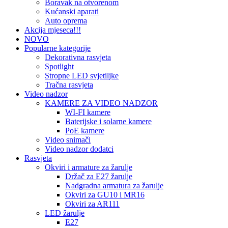
Boravak na otvorenom
Kućanski aparati
Auto oprema
Akcija mjeseca!!!
NOVO
Popularne kategorije
Dekorativna rasvjeta
Spotlight
Stropne LED svjetiljke
Tračna rasvjeta
Video nadzor
KAMERE ZA VIDEO NADZOR
WI-FI kamere
Baterijske i solarne kamere
PoE kamere
Video snimači
Video nadzor dodatci
Rasvjeta
Okviri i armature za žarulje
Držač za E27 žarulje
Nadgradna armatura za žarulje
Okviri za GU10 i MR16
Okviri za AR111
LED žarulje
E27