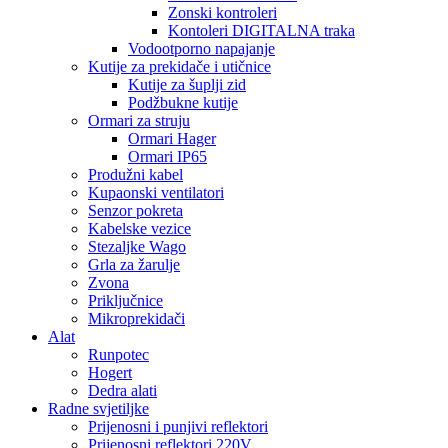
Zonski kontroleri
Kontoleri DIGITALNA traka
Vodootporno napajanje
Kutije za prekidače i utičnice
Kutije za šuplji zid
Podžbukne kutije
Ormari za struju
Ormari Hager
Ormari IP65
Produžni kabel
Kupaonski ventilatori
Senzor pokreta
Kabelske vezice
Stezaljke Wago
Grla za žarulje
Zvona
Priključnice
Mikroprekidači
Alat
Runpotec
Hogert
Dedra alati
Radne svjetiljke
Prijenosni i punjivi reflektori
Prijenosni reflektori 220V