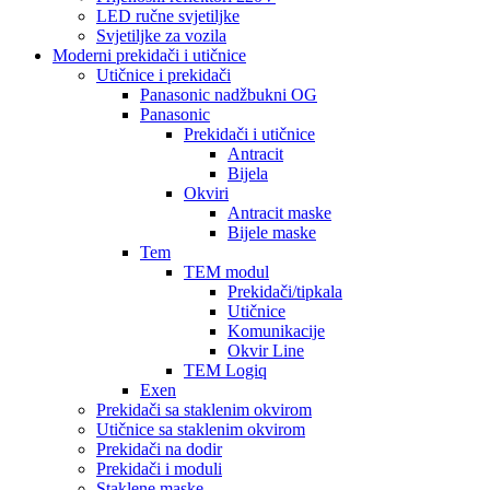
LED ručne svjetiljke
Svjetiljke za vozila
Moderni prekidači i utičnice
Utičnice i prekidači
Panasonic nadžbukni OG
Panasonic
Prekidači i utičnice
Antracit
Bijela
Okviri
Antracit maske
Bijele maske
Tem
TEM modul
Prekidači/tipkala
Utičnice
Komunikacije
Okvir Line
TEM Logiq
Exen
Prekidači sa staklenim okvirom
Utičnice sa staklenim okvirom
Prekidači na dodir
Prekidači i moduli
Staklene maske