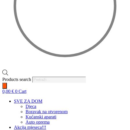
Products search
0,00
€
0
Cart
SVE ZA DOM
Djeca
Boravak na otvorenom
Kućanski aparati
Auto oprema
Akcija mjeseca!!!