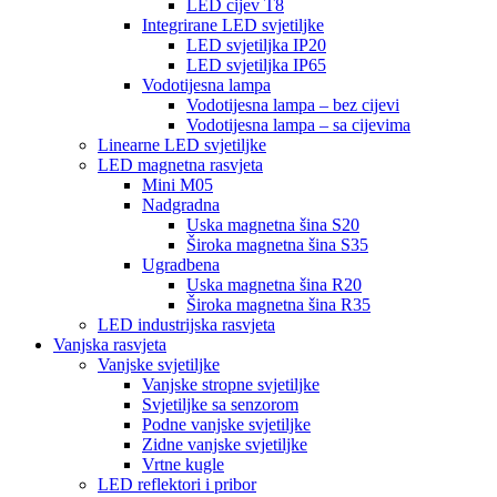
LED cijev T8
Integrirane LED svjetiljke
LED svjetiljka IP20
LED svjetiljka IP65
Vodotijesna lampa
Vodotijesna lampa – bez cijevi
Vodotijesna lampa – sa cijevima
Linearne LED svjetiljke
LED magnetna rasvjeta
Mini M05
Nadgradna
Uska magnetna šina S20
Široka magnetna šina S35
Ugradbena
Uska magnetna šina R20
Široka magnetna šina R35
LED industrijska rasvjeta
Vanjska rasvjeta
Vanjske svjetiljke
Vanjske stropne svjetiljke
Svjetiljke sa senzorom
Podne vanjske svjetiljke
Zidne vanjske svjetiljke
Vrtne kugle
LED reflektori i pribor