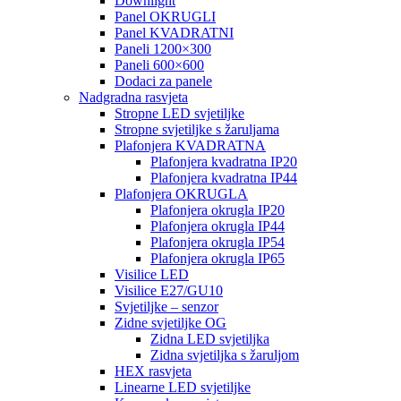
Downlight
Panel OKRUGLI
Panel KVADRATNI
Paneli 1200×300
Paneli 600×600
Dodaci za panele
Nadgradna rasvjeta
Stropne LED svjetiljke
Stropne svjetiljke s žaruljama
Plafonjera KVADRATNA
Plafonjera kvadratna IP20
Plafonjera kvadratna IP44
Plafonjera OKRUGLA
Plafonjera okrugla IP20
Plafonjera okrugla IP44
Plafonjera okrugla IP54
Plafonjera okrugla IP65
Visilice LED
Visilice E27/GU10
Svjetiljke – senzor
Zidne svjetiljke OG
Zidna LED svjetiljka
Zidna svjetiljka s žaruljom
HEX rasvjeta
Linearne LED svjetiljke