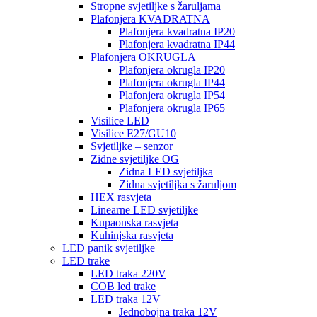
Stropne svjetiljke s žaruljama
Plafonjera KVADRATNA
Plafonjera kvadratna IP20
Plafonjera kvadratna IP44
Plafonjera OKRUGLA
Plafonjera okrugla IP20
Plafonjera okrugla IP44
Plafonjera okrugla IP54
Plafonjera okrugla IP65
Visilice LED
Visilice E27/GU10
Svjetiljke – senzor
Zidne svjetiljke OG
Zidna LED svjetiljka
Zidna svjetiljka s žaruljom
HEX rasvjeta
Linearne LED svjetiljke
Kupaonska rasvjeta
Kuhinjska rasvjeta
LED panik svjetiljke
LED trake
LED traka 220V
COB led trake
LED traka 12V
Jednobojna traka 12V