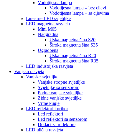
Vodotijesna lampa
Vodotijesna lampa – bez cijevi
Vodotijesna lampa – sa cijevima
Linearne LED svjetiljke
LED magnetna rasvjeta
Mini M05
Nadgradna
Uska magnetna šina S20
Široka magnetna šina S35
Ugradbena
Uska magnetna šina R20
Široka magnetna šina R35
LED industrijska rasvjeta
Vanjska rasvjeta
Vanjske svjetiljke
Vanjske stropne svjetiljke
Svjetiljke sa senzorom
Podne vanjske svjetiljke
Zidne vanjske svjetiljke
Vrtne kugle
LED reflektori i pribor
Led reflektori
Led reflektori sa senzorom
Dodaci za reflektore
LED ulična rasvjeta