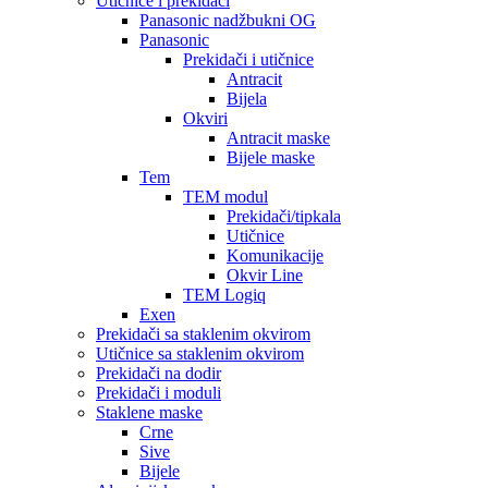
Utičnice i prekidači
Panasonic nadžbukni OG
Panasonic
Prekidači i utičnice
Antracit
Bijela
Okviri
Antracit maske
Bijele maske
Tem
TEM modul
Prekidači/tipkala
Utičnice
Komunikacije
Okvir Line
TEM Logiq
Exen
Prekidači sa staklenim okvirom
Utičnice sa staklenim okvirom
Prekidači na dodir
Prekidači i moduli
Staklene maske
Crne
Sive
Bijele