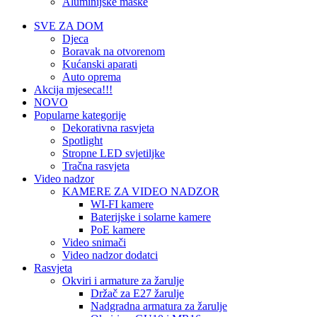
Aluminijske maske
SVE ZA DOM
Djeca
Boravak na otvorenom
Kućanski aparati
Auto oprema
Akcija mjeseca!!!
NOVO
Popularne kategorije
Dekorativna rasvjeta
Spotlight
Stropne LED svjetiljke
Tračna rasvjeta
Video nadzor
KAMERE ZA VIDEO NADZOR
WI-FI kamere
Baterijske i solarne kamere
PoE kamere
Video snimači
Video nadzor dodatci
Rasvjeta
Okviri i armature za žarulje
Držač za E27 žarulje
Nadgradna armatura za žarulje