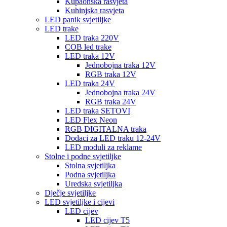
Kupaonska rasvjeta
Kuhinjska rasvjeta
LED panik svjetiljke
LED trake
LED traka 220V
COB led trake
LED traka 12V
Jednobojna traka 12V
RGB traka 12V
LED traka 24V
Jednobojna traka 24V
RGB traka 24V
LED traka SETOVI
LED Flex Neon
RGB DIGITALNA traka
Dodaci za LED traku 12-24V
LED moduli za reklame
Stolne i podne svjetiljke
Stolna svjetiljka
Podna svjetiljka
Uredska svjetiljka
Dječje svjetiljke
LED svjetiljke i cijevi
LED cijev
LED cijev T5