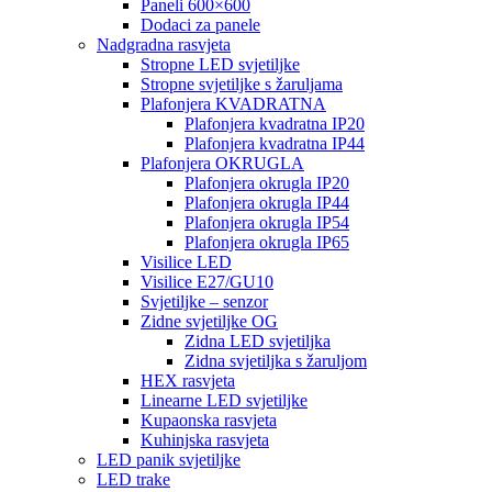
Paneli 600×600
Dodaci za panele
Nadgradna rasvjeta
Stropne LED svjetiljke
Stropne svjetiljke s žaruljama
Plafonjera KVADRATNA
Plafonjera kvadratna IP20
Plafonjera kvadratna IP44
Plafonjera OKRUGLA
Plafonjera okrugla IP20
Plafonjera okrugla IP44
Plafonjera okrugla IP54
Plafonjera okrugla IP65
Visilice LED
Visilice E27/GU10
Svjetiljke – senzor
Zidne svjetiljke OG
Zidna LED svjetiljka
Zidna svjetiljka s žaruljom
HEX rasvjeta
Linearne LED svjetiljke
Kupaonska rasvjeta
Kuhinjska rasvjeta
LED panik svjetiljke
LED trake