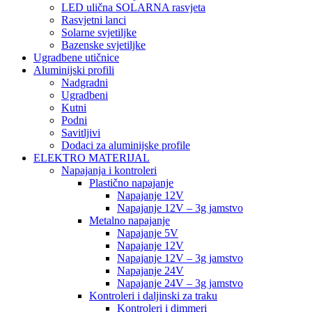
LED ulična SOLARNA rasvjeta
Rasvjetni lanci
Solarne svjetiljke
Bazenske svjetiljke
Ugradbene utičnice
Aluminijski profili
Nadgradni
Ugradbeni
Kutni
Podni
Savitljivi
Dodaci za aluminijske profile
ELEKTRO MATERIJAL
Napajanja i kontroleri
Plastično napajanje
Napajanje 12V
Napajanje 12V – 3g jamstvo
Metalno napajanje
Napajanje 5V
Napajanje 12V
Napajanje 12V – 3g jamstvo
Napajanje 24V
Napajanje 24V – 3g jamstvo
Kontroleri i daljinski za traku
Kontroleri i dimmeri