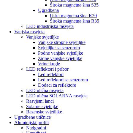
Široka magnetna šina S35
Ugradbena
Uska magnetna šina R20
Široka magnetna šina R35
LED industrijska rasvjeta
Vanjska rasvjeta
Vanjske svjetiljke
Vanjske stropne svjetiljke
Svjetiljke sa senzorom
Podne vanjske svjetiljke
Zidne vanjske svjetiljke
Vrtne kugle
LED reflektori i pribor
Led reflektori
Led reflektori sa senzorom
Dodaci za reflektore
LED ulična rasvjeta
LED ulična SOLARNA rasvjeta
Rasvjetni lanci
Solarne svjetiljke
Bazenske svjetiljke
Ugradbene utičnice
Aluminijski profili
Nadgradni