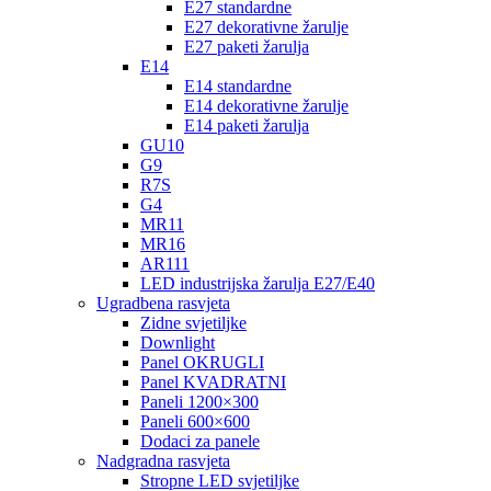
E27 standardne
E27 dekorativne žarulje
E27 paketi žarulja
E14
E14 standardne
E14 dekorativne žarulje
E14 paketi žarulja
GU10
G9
R7S
G4
MR11
MR16
AR111
LED industrijska žarulja E27/E40
Ugradbena rasvjeta
Zidne svjetiljke
Downlight
Panel OKRUGLI
Panel KVADRATNI
Paneli 1200×300
Paneli 600×600
Dodaci za panele
Nadgradna rasvjeta
Stropne LED svjetiljke