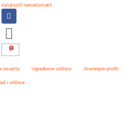
Katalozi
O nama
Kontakt
0
a rasvjeta
Ugradbene utičnice
Aluminijski profili
či i utičnice