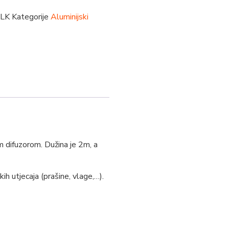
MLK
Kategorije
Aluminijski
m difuzorom. Dužina je 2m, a
kih utjecaja (prašine, vlage,…).