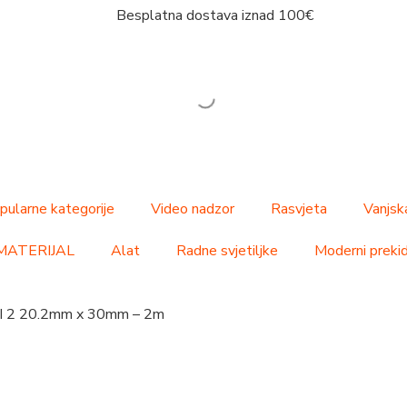
Besplatna dostava iznad 100€
pularne kategorije
Video nadzor
Rasvjeta
Vanjsk
MATERIJAL
Alat
Radne svjetiljke
Moderni prekida
TNI 2 20.2mm x 30mm – 2m