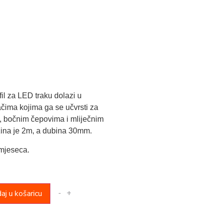
fil za LED traku dolazi u
čima kojima ga se učvrsti za
, bočnim čepovima i mliječnim
ina je 2m, a dubina 30mm.
mjeseca.
-
+
aj u košaricu