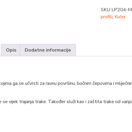
SKU
LP204-
profili
,
Kutni
Opis
Dodatne informacije
kojima ga se učvrsti za ravnu površinu, bočnim čepovima i mliječni
 se vijek trajanja trake. Također služi kao i zaštita trake od vanjs