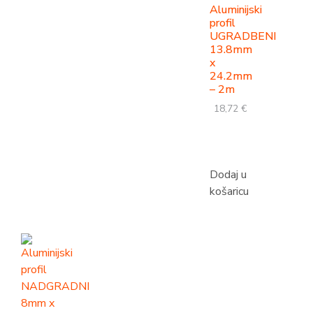
Aluminijski
profil
UGRADBENI
13.8mm
x
24.2mm
– 2m
18,72
€
Dodaj u
košaricu