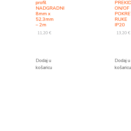
profil
PREKI
NADGRADNI
ON/OF
8mm x
POKR
52.3mm
RUKE
– 2m
IP20
11,20
€
13,20
€
Dodaj u
Dodaj u
košaricu
košaricu