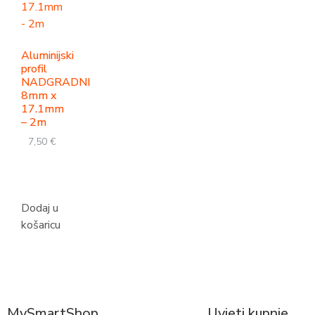
Aluminijski
profil
NADGRADNI
8mm x
17.1mm
– 2m
7,50
€
Dodaj u
košaricu
MySmartShop
Uvjeti kupnje