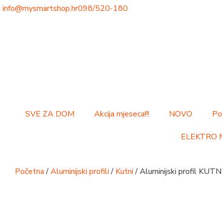
info@mysmartshop.hr
098/520-180
SVE ZA DOM
Akcija mjeseca!!!
NOVO
Po
ELEKTRO 
Početna
/
Aluminijski profili
/
Kutni
/ Aluminijski profil KU