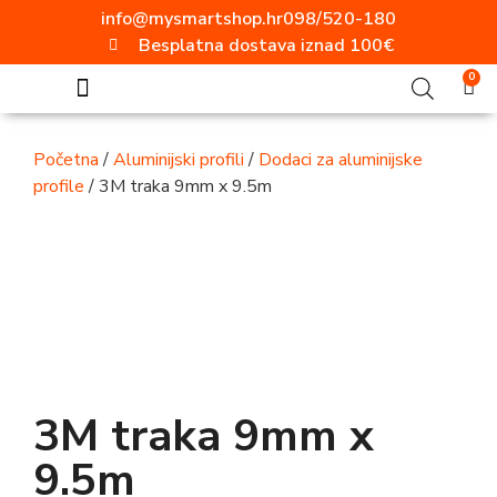
info@mysmartshop.hr
098/520-180
Besplatna dostava iznad 100€
0
SVE ZA DOM
Akcija mjeseca!!!
Popularne kategorije
Video nadzor
Vanjska rasvjeta
Ugradbene utičnice
Aluminijski profili
ELEKTRO MATERIJAL
Radne svjetiljke
Moderni prekidači i utičnice
Početna
/
Aluminijski profili
/
Dodaci za aluminijske
profile
/ 3M traka 9mm x 9.5m
3M traka 9mm x
9.5m