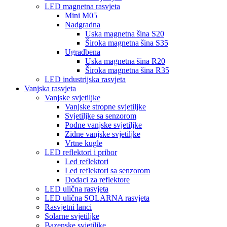
LED magnetna rasvjeta
Mini M05
Nadgradna
Uska magnetna šina S20
Široka magnetna šina S35
Ugradbena
Uska magnetna šina R20
Široka magnetna šina R35
LED industrijska rasvjeta
Vanjska rasvjeta
Vanjske svjetiljke
Vanjske stropne svjetiljke
Svjetiljke sa senzorom
Podne vanjske svjetiljke
Zidne vanjske svjetiljke
Vrtne kugle
LED reflektori i pribor
Led reflektori
Led reflektori sa senzorom
Dodaci za reflektore
LED ulična rasvjeta
LED ulična SOLARNA rasvjeta
Rasvjetni lanci
Solarne svjetiljke
Bazenske svjetiljke