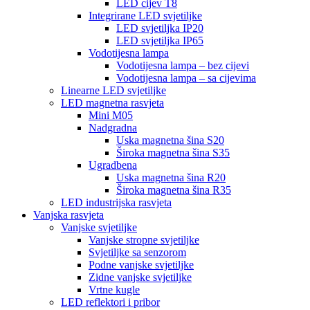
LED cijev T8
Integrirane LED svjetiljke
LED svjetiljka IP20
LED svjetiljka IP65
Vodotijesna lampa
Vodotijesna lampa – bez cijevi
Vodotijesna lampa – sa cijevima
Linearne LED svjetiljke
LED magnetna rasvjeta
Mini M05
Nadgradna
Uska magnetna šina S20
Široka magnetna šina S35
Ugradbena
Uska magnetna šina R20
Široka magnetna šina R35
LED industrijska rasvjeta
Vanjska rasvjeta
Vanjske svjetiljke
Vanjske stropne svjetiljke
Svjetiljke sa senzorom
Podne vanjske svjetiljke
Zidne vanjske svjetiljke
Vrtne kugle
LED reflektori i pribor