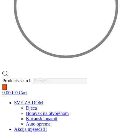
Products search
0,00
€
0
Cart
SVE ZA DOM
Djeca
Boravak na otvorenom
Kućanski aparati
Auto oprema
Akcija mjeseca!!!