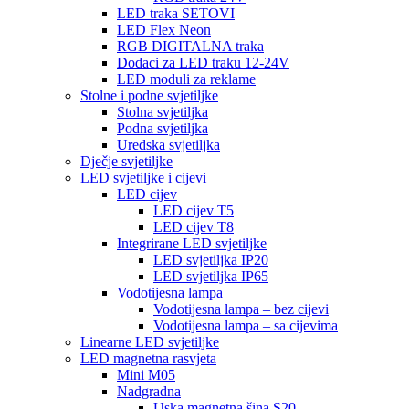
LED traka SETOVI
LED Flex Neon
RGB DIGITALNA traka
Dodaci za LED traku 12-24V
LED moduli za reklame
Stolne i podne svjetiljke
Stolna svjetiljka
Podna svjetiljka
Uredska svjetiljka
Dječje svjetiljke
LED svjetiljke i cijevi
LED cijev
LED cijev T5
LED cijev T8
Integrirane LED svjetiljke
LED svjetiljka IP20
LED svjetiljka IP65
Vodotijesna lampa
Vodotijesna lampa – bez cijevi
Vodotijesna lampa – sa cijevima
Linearne LED svjetiljke
LED magnetna rasvjeta
Mini M05
Nadgradna
Uska magnetna šina S20