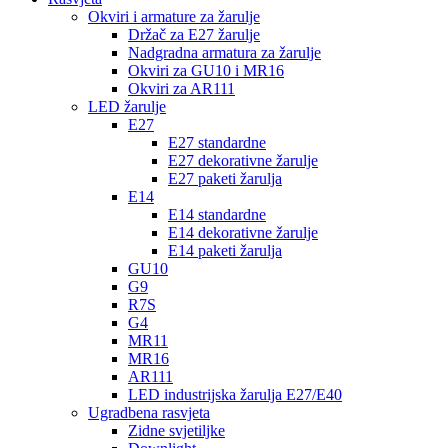
Okviri i armature za žarulje
Držač za E27 žarulje
Nadgradna armatura za žarulje
Okviri za GU10 i MR16
Okviri za AR111
LED žarulje
E27
E27 standardne
E27 dekorativne žarulje
E27 paketi žarulja
E14
E14 standardne
E14 dekorativne žarulje
E14 paketi žarulja
GU10
G9
R7S
G4
MR11
MR16
AR111
LED industrijska žarulja E27/E40
Ugradbena rasvjeta
Zidne svjetiljke