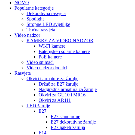
NOVO
Popularne kategorije
Dekorativna rasvjeta
Spotlight
Stropne LED svjetiljke
Tračna rasvjeta
Video nadzor
KAMERE ZA VIDEO NADZOR
WI-FI kamere
Baterijske i solarne kamere
PoE kamere
Video snimači
Video nadzor dodatci
Rasvjeta
Okviri i armature za žarulje
Držač za E27 žarulje
Nadgradna armatura za žarulje
Okviri za GU10 i MR16
Okviri za AR111
LED žarulje
E27
E27 standardne
E27 dekorativne žarulje
E27 paketi žarulja
E14