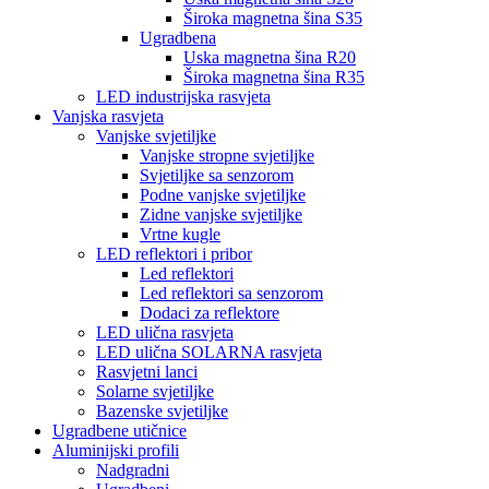
Široka magnetna šina S35
Ugradbena
Uska magnetna šina R20
Široka magnetna šina R35
LED industrijska rasvjeta
Vanjska rasvjeta
Vanjske svjetiljke
Vanjske stropne svjetiljke
Svjetiljke sa senzorom
Podne vanjske svjetiljke
Zidne vanjske svjetiljke
Vrtne kugle
LED reflektori i pribor
Led reflektori
Led reflektori sa senzorom
Dodaci za reflektore
LED ulična rasvjeta
LED ulična SOLARNA rasvjeta
Rasvjetni lanci
Solarne svjetiljke
Bazenske svjetiljke
Ugradbene utičnice
Aluminijski profili
Nadgradni