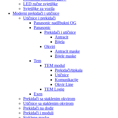
LED ručne svjetiljke
Svjetiljke za vozila
Moderni prekidači i utičnice
Utičnice i prekidači
Panasonic nadžbukni OG
Panasonic
Prekidači i utičnice
Antracit
Bijela
Okviri
Antracit maske
Bijele maske
Tem
TEM modul
Prekidači/tipkala
Utičnice
Komunikacije
Okvir Line
TEM Logiq
Exen
Prekidači sa staklenim okvirom
Utičnice sa staklenim okvirom
Prekidači na dodir
Prekidači i moduli
Staklene maske