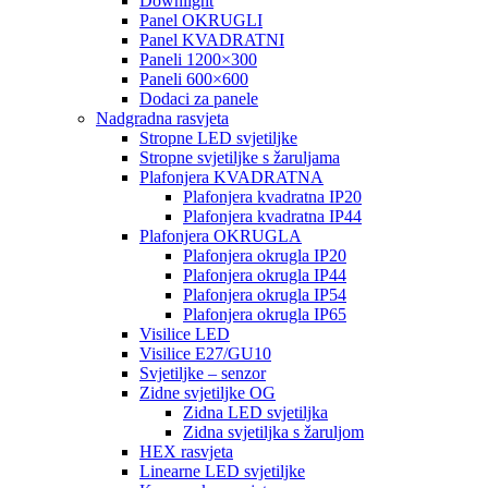
Downlight
Panel OKRUGLI
Panel KVADRATNI
Paneli 1200×300
Paneli 600×600
Dodaci za panele
Nadgradna rasvjeta
Stropne LED svjetiljke
Stropne svjetiljke s žaruljama
Plafonjera KVADRATNA
Plafonjera kvadratna IP20
Plafonjera kvadratna IP44
Plafonjera OKRUGLA
Plafonjera okrugla IP20
Plafonjera okrugla IP44
Plafonjera okrugla IP54
Plafonjera okrugla IP65
Visilice LED
Visilice E27/GU10
Svjetiljke – senzor
Zidne svjetiljke OG
Zidna LED svjetiljka
Zidna svjetiljka s žaruljom
HEX rasvjeta
Linearne LED svjetiljke