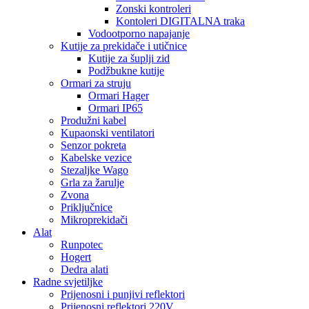
Zonski kontroleri
Kontoleri DIGITALNA traka
Vodootporno napajanje
Kutije za prekidače i utičnice
Kutije za šuplji zid
Podžbukne kutije
Ormari za struju
Ormari Hager
Ormari IP65
Produžni kabel
Kupaonski ventilatori
Senzor pokreta
Kabelske vezice
Stezaljke Wago
Grla za žarulje
Zvona
Priključnice
Mikroprekidači
Alat
Runpotec
Hogert
Dedra alati
Radne svjetiljke
Prijenosni i punjivi reflektori
Prijenosni reflektori 220V