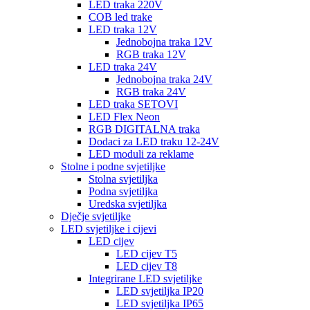
LED traka 220V
COB led trake
LED traka 12V
Jednobojna traka 12V
RGB traka 12V
LED traka 24V
Jednobojna traka 24V
RGB traka 24V
LED traka SETOVI
LED Flex Neon
RGB DIGITALNA traka
Dodaci za LED traku 12-24V
LED moduli za reklame
Stolne i podne svjetiljke
Stolna svjetiljka
Podna svjetiljka
Uredska svjetiljka
Dječje svjetiljke
LED svjetiljke i cijevi
LED cijev
LED cijev T5
LED cijev T8
Integrirane LED svjetiljke
LED svjetiljka IP20
LED svjetiljka IP65