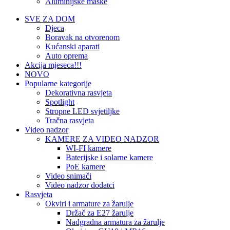
Aluminijske maske
SVE ZA DOM
Djeca
Boravak na otvorenom
Kućanski aparati
Auto oprema
Akcija mjeseca!!!
NOVO
Popularne kategorije
Dekorativna rasvjeta
Spotlight
Stropne LED svjetiljke
Tračna rasvjeta
Video nadzor
KAMERE ZA VIDEO NADZOR
WI-FI kamere
Baterijske i solarne kamere
PoE kamere
Video snimači
Video nadzor dodatci
Rasvjeta
Okviri i armature za žarulje
Držač za E27 žarulje
Nadgradna armatura za žarulje