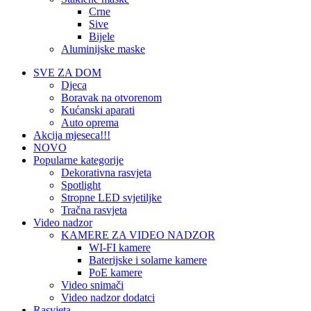
Crne
Sive
Bijele
Aluminijske maske
SVE ZA DOM
Djeca
Boravak na otvorenom
Kućanski aparati
Auto oprema
Akcija mjeseca!!!
NOVO
Popularne kategorije
Dekorativna rasvjeta
Spotlight
Stropne LED svjetiljke
Tračna rasvjeta
Video nadzor
KAMERE ZA VIDEO NADZOR
WI-FI kamere
Baterijske i solarne kamere
PoE kamere
Video snimači
Video nadzor dodatci
Rasvjeta