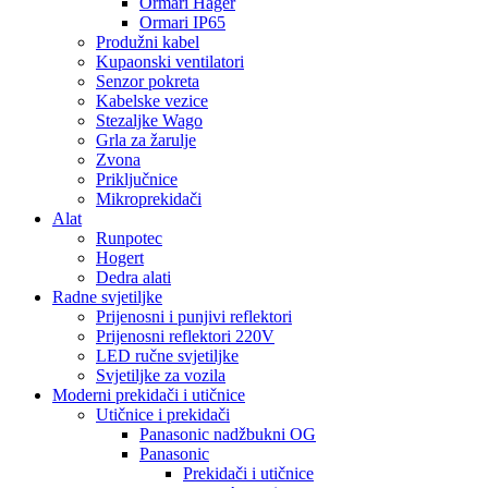
Ormari Hager
Ormari IP65
Produžni kabel
Kupaonski ventilatori
Senzor pokreta
Kabelske vezice
Stezaljke Wago
Grla za žarulje
Zvona
Priključnice
Mikroprekidači
Alat
Runpotec
Hogert
Dedra alati
Radne svjetiljke
Prijenosni i punjivi reflektori
Prijenosni reflektori 220V
LED ručne svjetiljke
Svjetiljke za vozila
Moderni prekidači i utičnice
Utičnice i prekidači
Panasonic nadžbukni OG
Panasonic
Prekidači i utičnice