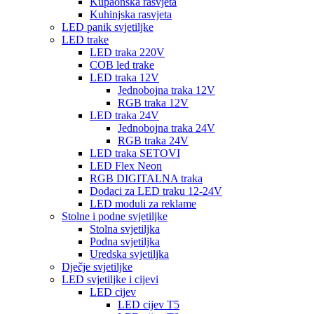
Kupaonska rasvjeta
Kuhinjska rasvjeta
LED panik svjetiljke
LED trake
LED traka 220V
COB led trake
LED traka 12V
Jednobojna traka 12V
RGB traka 12V
LED traka 24V
Jednobojna traka 24V
RGB traka 24V
LED traka SETOVI
LED Flex Neon
RGB DIGITALNA traka
Dodaci za LED traku 12-24V
LED moduli za reklame
Stolne i podne svjetiljke
Stolna svjetiljka
Podna svjetiljka
Uredska svjetiljka
Dječje svjetiljke
LED svjetiljke i cijevi
LED cijev
LED cijev T5