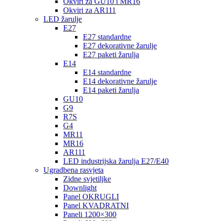
Okviri za GU10 i MR16
Okviri za AR111
LED žarulje
E27
E27 standardne
E27 dekorativne žarulje
E27 paketi žarulja
E14
E14 standardne
E14 dekorativne žarulje
E14 paketi žarulja
GU10
G9
R7S
G4
MR11
MR16
AR111
LED industrijska žarulja E27/E40
Ugradbena rasvjeta
Zidne svjetiljke
Downlight
Panel OKRUGLI
Panel KVADRATNI
Paneli 1200×300