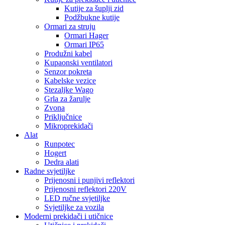
Kutije za šuplji zid
Podžbukne kutije
Ormari za struju
Ormari Hager
Ormari IP65
Produžni kabel
Kupaonski ventilatori
Senzor pokreta
Kabelske vezice
Stezaljke Wago
Grla za žarulje
Zvona
Priključnice
Mikroprekidači
Alat
Runpotec
Hogert
Dedra alati
Radne svjetiljke
Prijenosni i punjivi reflektori
Prijenosni reflektori 220V
LED ručne svjetiljke
Svjetiljke za vozila
Moderni prekidači i utičnice