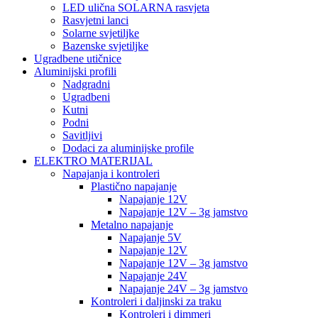
LED ulična SOLARNA rasvjeta
Rasvjetni lanci
Solarne svjetiljke
Bazenske svjetiljke
Ugradbene utičnice
Aluminijski profili
Nadgradni
Ugradbeni
Kutni
Podni
Savitljivi
Dodaci za aluminijske profile
ELEKTRO MATERIJAL
Napajanja i kontroleri
Plastično napajanje
Napajanje 12V
Napajanje 12V – 3g jamstvo
Metalno napajanje
Napajanje 5V
Napajanje 12V
Napajanje 12V – 3g jamstvo
Napajanje 24V
Napajanje 24V – 3g jamstvo
Kontroleri i daljinski za traku
Kontroleri i dimmeri