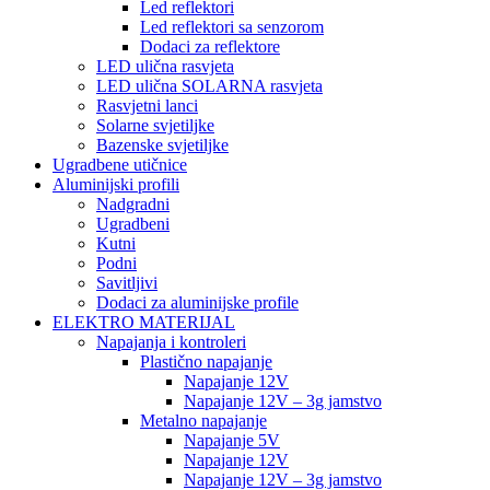
Led reflektori
Led reflektori sa senzorom
Dodaci za reflektore
LED ulična rasvjeta
LED ulična SOLARNA rasvjeta
Rasvjetni lanci
Solarne svjetiljke
Bazenske svjetiljke
Ugradbene utičnice
Aluminijski profili
Nadgradni
Ugradbeni
Kutni
Podni
Savitljivi
Dodaci za aluminijske profile
ELEKTRO MATERIJAL
Napajanja i kontroleri
Plastično napajanje
Napajanje 12V
Napajanje 12V – 3g jamstvo
Metalno napajanje
Napajanje 5V
Napajanje 12V
Napajanje 12V – 3g jamstvo