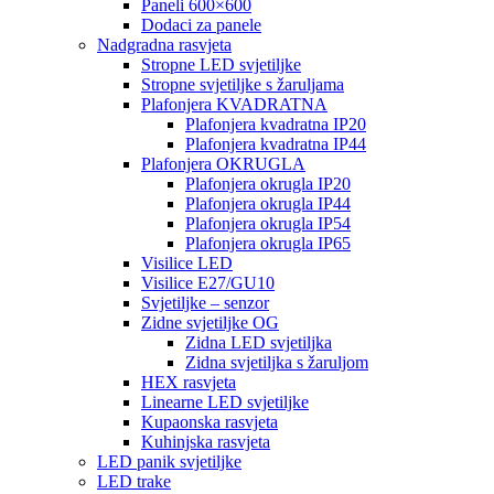
Paneli 600×600
Dodaci za panele
Nadgradna rasvjeta
Stropne LED svjetiljke
Stropne svjetiljke s žaruljama
Plafonjera KVADRATNA
Plafonjera kvadratna IP20
Plafonjera kvadratna IP44
Plafonjera OKRUGLA
Plafonjera okrugla IP20
Plafonjera okrugla IP44
Plafonjera okrugla IP54
Plafonjera okrugla IP65
Visilice LED
Visilice E27/GU10
Svjetiljke – senzor
Zidne svjetiljke OG
Zidna LED svjetiljka
Zidna svjetiljka s žaruljom
HEX rasvjeta
Linearne LED svjetiljke
Kupaonska rasvjeta
Kuhinjska rasvjeta
LED panik svjetiljke
LED trake