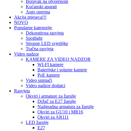
Boravak na otvorenom
Kućanski aparati
Auto oprema
Akcija mjeseca!!!
NOVO
Popularne kategorije
Dekorativna rasvjeta
Spotlight
Stropne LED svjetiljke
Tračna rasvjeta
Video nadzor
KAMERE ZA VIDEO NADZOR
WI-FI kamere
Baterijske i solarne kamere
PoE kamere
Video snimači
Video nadzor dodatci
Rasvjeta
Okviri i armature za žarulje
Držač za E27 žarulje
Nadgradna armatura za žarulje
Okviri za GU10 i MR16
Okviri za AR111
LED žarulje
E27