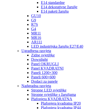
E14 standardne
E14 dekorativne žarulje
E14 paketi žarulja
GU10
G9
R7S
G4
MR11
MR16
AR111
LED industrijska žarulja E27/E40
Ugradbena rasvjeta
Zidne svjetiljke
Downlight
Panel OKRUGLI
Panel KVADRATNI
Paneli 1200×300
Paneli 600×600
Dodaci za panele
Nadgradna rasvjeta
Stropne LED svjetiljke
Stropne svjetiljke s žaruljama
Plafonjera KVADRATNA
Plafonjera kvadratna IP20
Plafonjera kvadratna IP44