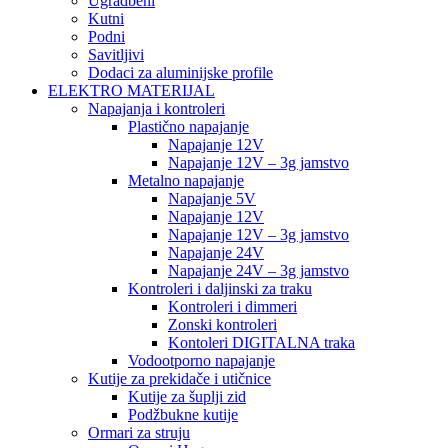
Ugradbeni
Kutni
Podni
Savitljivi
Dodaci za aluminijske profile
ELEKTRO MATERIJAL
Napajanja i kontroleri
Plastično napajanje
Napajanje 12V
Napajanje 12V – 3g jamstvo
Metalno napajanje
Napajanje 5V
Napajanje 12V
Napajanje 12V – 3g jamstvo
Napajanje 24V
Napajanje 24V – 3g jamstvo
Kontroleri i daljinski za traku
Kontroleri i dimmeri
Zonski kontroleri
Kontoleri DIGITALNA traka
Vodootporno napajanje
Kutije za prekidače i utičnice
Kutije za šuplji zid
Podžbukne kutije
Ormari za struju