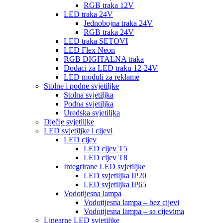
RGB traka 12V
LED traka 24V
Jednobojna traka 24V
RGB traka 24V
LED traka SETOVI
LED Flex Neon
RGB DIGITALNA traka
Dodaci za LED traku 12-24V
LED moduli za reklame
Stolne i podne svjetiljke
Stolna svjetiljka
Podna svjetiljka
Uredska svjetiljka
Dječje svjetiljke
LED svjetiljke i cijevi
LED cijev
LED cijev T5
LED cijev T8
Integrirane LED svjetiljke
LED svjetiljka IP20
LED svjetiljka IP65
Vodotijesna lampa
Vodotijesna lampa – bez cijevi
Vodotijesna lampa – sa cijevima
Linearne LED svjetiljke