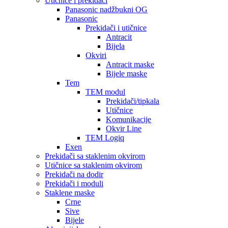
Utičnice i prekidači
Panasonic nadžbukni OG
Panasonic
Prekidači i utičnice
Antracit
Bijela
Okviri
Antracit maske
Bijele maske
Tem
TEM modul
Prekidači/tipkala
Utičnice
Komunikacije
Okvir Line
TEM Logiq
Exen
Prekidači sa staklenim okvirom
Utičnice sa staklenim okvirom
Prekidači na dodir
Prekidači i moduli
Staklene maske
Crne
Sive
Bijele