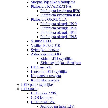
Stropne svjetiljke s žaruljama
Plafonjera KVADRATNA
Plafonjera kvadratna IP20
Plafonjera kvadratna IP44
Plafonjera OKRUGLA
Plafonjera okrugla IP20
Plafonjera okrugla IP44
Plafonjera okrugla IP54
Plafonjera okrugla IP65
Visilice LED
Visilice E27/GU10
Svjetiljke – senzor
Zidne svjetiljke OG
Zidna LED svjetiljka
Zidna svjetiljka s žaruljom
HEX rasvjeta
Linearne LED svjetiljke
Kupaonska rasvjeta
Kuhinjska rasvjeta
LED panik svjetiljke
LED trake
LED traka 220V
COB led trake
LED traka 12V
Jednobojna traka 12V