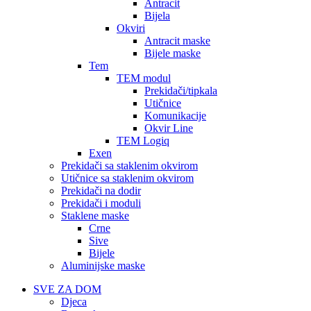
Antracit
Bijela
Okviri
Antracit maske
Bijele maske
Tem
TEM modul
Prekidači/tipkala
Utičnice
Komunikacije
Okvir Line
TEM Logiq
Exen
Prekidači sa staklenim okvirom
Utičnice sa staklenim okvirom
Prekidači na dodir
Prekidači i moduli
Staklene maske
Crne
Sive
Bijele
Aluminijske maske
SVE ZA DOM
Djeca