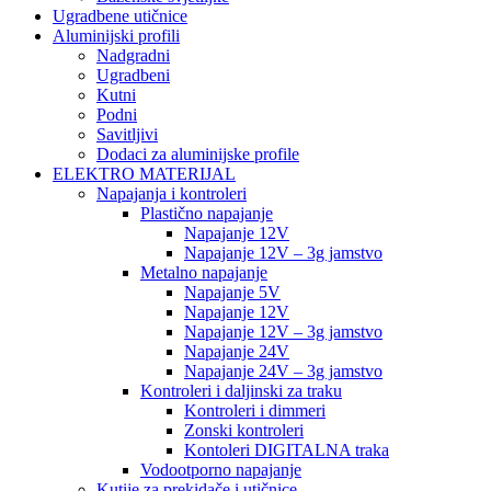
Ugradbene utičnice
Aluminijski profili
Nadgradni
Ugradbeni
Kutni
Podni
Savitljivi
Dodaci za aluminijske profile
ELEKTRO MATERIJAL
Napajanja i kontroleri
Plastično napajanje
Napajanje 12V
Napajanje 12V – 3g jamstvo
Metalno napajanje
Napajanje 5V
Napajanje 12V
Napajanje 12V – 3g jamstvo
Napajanje 24V
Napajanje 24V – 3g jamstvo
Kontroleri i daljinski za traku
Kontroleri i dimmeri
Zonski kontroleri
Kontoleri DIGITALNA traka
Vodootporno napajanje
Kutije za prekidače i utičnice