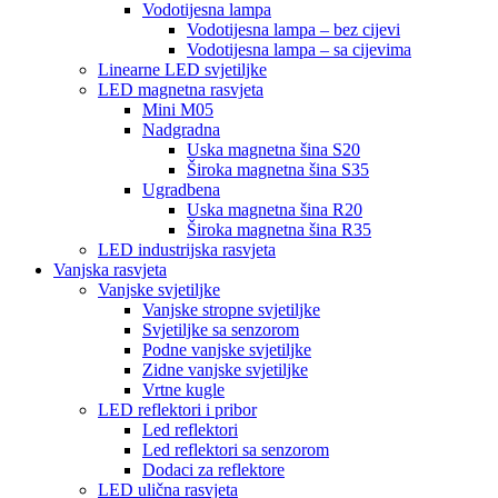
Vodotijesna lampa
Vodotijesna lampa – bez cijevi
Vodotijesna lampa – sa cijevima
Linearne LED svjetiljke
LED magnetna rasvjeta
Mini M05
Nadgradna
Uska magnetna šina S20
Široka magnetna šina S35
Ugradbena
Uska magnetna šina R20
Široka magnetna šina R35
LED industrijska rasvjeta
Vanjska rasvjeta
Vanjske svjetiljke
Vanjske stropne svjetiljke
Svjetiljke sa senzorom
Podne vanjske svjetiljke
Zidne vanjske svjetiljke
Vrtne kugle
LED reflektori i pribor
Led reflektori
Led reflektori sa senzorom
Dodaci za reflektore
LED ulična rasvjeta