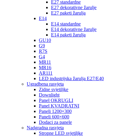
E27 standardne
E27 dekorativne žarulje
E27 paketi žarulja
E14
E14 standardne
E14 dekorativne žarulje
E14 paketi žarulja
GU10
G9
R7S
G4
MR11
MR16
AR111
LED industrijska žarulja E27/E40
Ugradbena rasvjeta
Zidne svjetiljke
Downlight
Panel OKRUGLI
Panel KVADRATNI
Paneli 1200×300
Paneli 600×600
Dodaci za panele
Nadgradna rasvjeta
Stropne LED svjetiljke