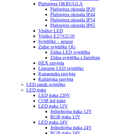
Plafonjera OKRUGLA
Plafonjera okrugla IP20
Plafonjera okrugla IP44
Plafonjera okrugla IP54
Plafonjera okrugla IP65
Visilice LED
Visilice E27/GU10
Svjetiljke – senzor
Zidne svjetiljke OG
Zidna LED svjetiljka
Zidna svjetiljka s žaruljom
HEX rasvjeta
Linearne LED svjetiljke
Kupaonska rasvjeta
Kuhinjska rasvjeta
LED panik svjetiljke
LED trake
LED traka 220V
COB led trake
LED traka 12V
Jednobojna traka 12V
RGB traka 12V
LED traka 24V
Jednobojna traka 24V
RGB traka 24V