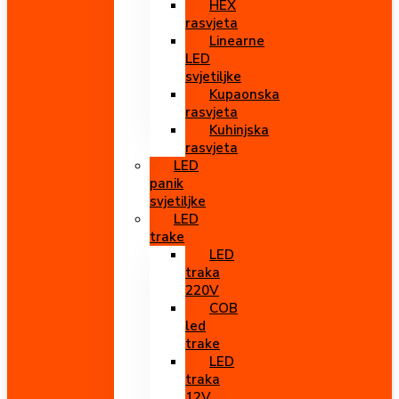
HEX
rasvjeta
Linearne
LED
svjetiljke
Kupaonska
rasvjeta
Kuhinjska
rasvjeta
LED
panik
svjetiljke
LED
trake
LED
traka
220V
COB
led
trake
LED
traka
12V