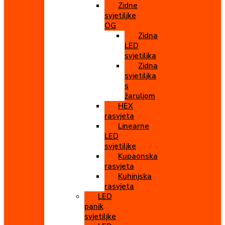
Zidne
svjetiljke
OG
Zidna
LED
svjetiljka
Zidna
svjetiljka
s
žaruljom
HEX
rasvjeta
Linearne
LED
svjetiljke
Kupaonska
rasvjeta
Kuhinjska
rasvjeta
LED
panik
svjetiljke