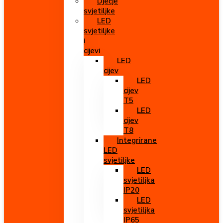
Dječje
svjetiljke
LED
svjetiljke
i
cijevi
LED
cijev
LED
cijev
T5
LED
cijev
T8
Integrirane
LED
svjetiljke
LED
svjetiljka
IP20
LED
svjetiljka
IP65