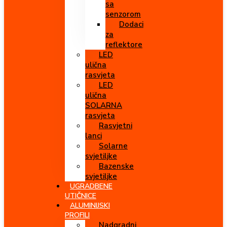
sa
senzorom
Dodaci
za
reflektore
LED
ulična
rasvjeta
LED
ulična
SOLARNA
rasvjeta
Rasvjetni
lanci
Solarne
svjetiljke
Bazenske
svjetiljke
UGRADBENE
UTIČNICE
ALUMINIJSKI
PROFILI
Nadgradni