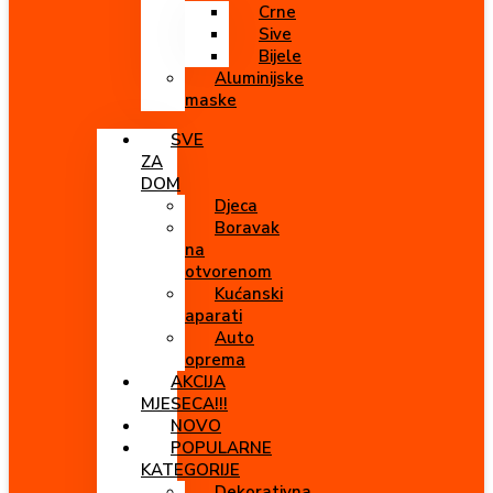
Crne
Sive
Bijele
Aluminijske
maske
SVE
ZA
DOM
Djeca
Boravak
na
otvorenom
Kućanski
aparati
Auto
oprema
AKCIJA
MJESECA!!!
NOVO
POPULARNE
KATEGORIJE
Dekorativna