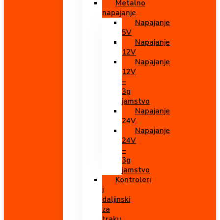
Metalno
napajanje
Napajanje
5V
Napajanje
12V
Napajanje
12V
–
3g
jamstvo
Napajanje
24V
Napajanje
24V
–
3g
jamstvo
Kontroleri
i
daljinski
za
traku