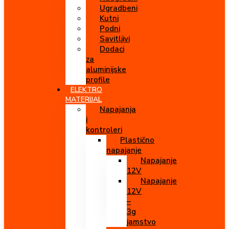
Ugradbeni
Kutni
Podni
Savitljivi
Dodaci
za
aluminijske
profile
ELEKTRO
MATERIJAL
Napajanja
i
kontroleri
Plastično
napajanje
Napajanje
12V
Napajanje
12V
–
3g
jamstvo