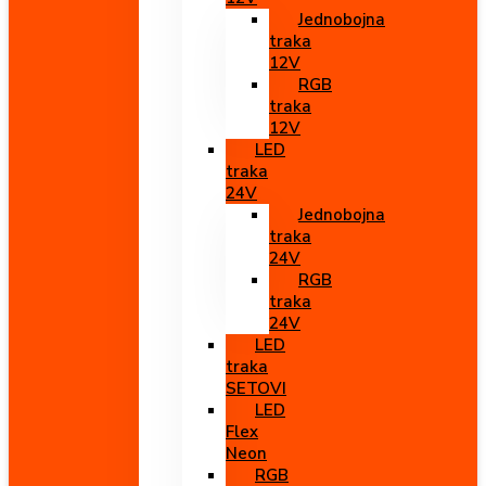
Jednobojna
traka
12V
RGB
traka
12V
LED
traka
24V
Jednobojna
traka
24V
RGB
traka
24V
LED
traka
SETOVI
LED
Flex
Neon
RGB