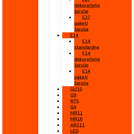
dekorativne
žarulje
E27
paketi
žarulja
E14
E14
standardne
E14
dekorativne
žarulje
E14
paketi
žarulja
GU10
G9
R7S
G4
MR11
MR16
AR111
LED