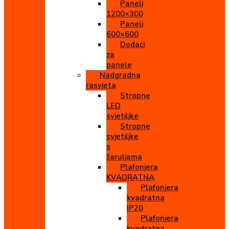
Paneli
1200×300
Paneli
600×600
Dodaci
za
panele
Nadgradna
rasvjeta
Stropne
LED
svjetiljke
Stropne
svjetiljke
s
žaruljama
Plafonjera
KVADRATNA
Plafonjera
kvadratna
IP20
Plafonjera
kvadratna