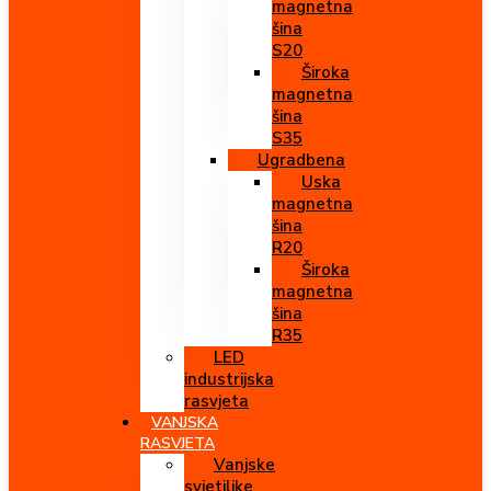
magnetna
šina
S20
Široka
magnetna
šina
S35
Ugradbena
Uska
magnetna
šina
R20
Široka
magnetna
šina
R35
LED
industrijska
rasvjeta
VANJSKA
RASVJETA
Vanjske
svjetiljke