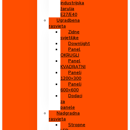
industrijska
žarulja
E27/E40
Ugradbena
rasvjeta
Zidne
svjetiljke
Downlight
Panel
OKRUGLI
Panel
KVADRATNI
Paneli
1200×300
Paneli
600×600
Dodaci
za
panele
Nadgradna
rasvjeta
Stropne