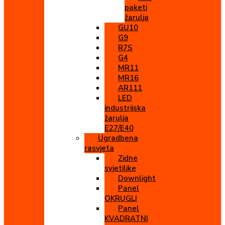
paketi
žarulja
GU10
G9
R7S
G4
MR11
MR16
AR111
LED
industrijska
žarulja
E27/E40
Ugradbena
rasvjeta
Zidne
svjetiljke
Downlight
Panel
OKRUGLI
Panel
KVADRATNI