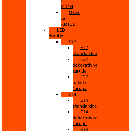
i
MR16
Okviri
za
AR111
LED
žarulje
E27
E27
standardne
E27
dekorativne
žarulje
E27
paketi
žarulja
E14
E14
standardne
E14
dekorativne
žarulje
E14