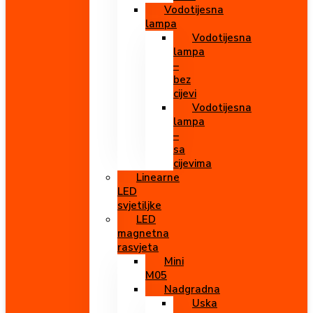
Vodotijesna
lampa
Vodotijesna
lampa
–
bez
cijevi
Vodotijesna
lampa
–
sa
cijevima
Linearne
LED
svjetiljke
LED
magnetna
rasvjeta
Mini
M05
Nadgradna
Uska