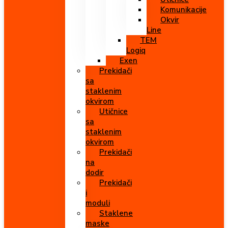
Komunikacije
Okvir
Line
TEM
Logiq
Exen
Prekidači
sa
staklenim
okvirom
Utičnice
sa
staklenim
okvirom
Prekidači
na
dodir
Prekidači
i
moduli
Staklene
maske