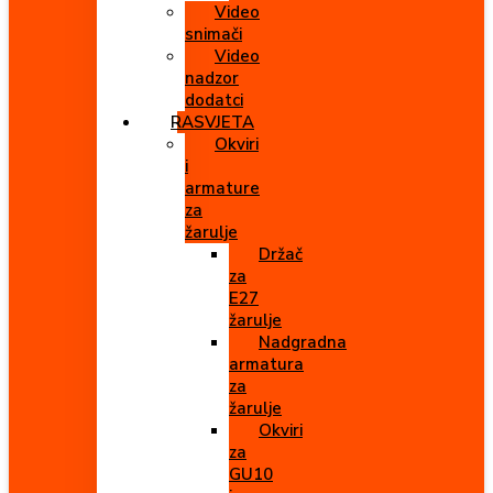
Video
snimači
Video
nadzor
dodatci
RASVJETA
Okviri
i
armature
za
žarulje
Držač
za
E27
žarulje
Nadgradna
armatura
za
žarulje
Okviri
za
GU10