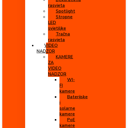
rasvjeta
Spotlight
Stropne
LED
svjetiljke
Tračna
rasvjeta
VIDEO
NADZOR
KAMERE
ZA
VIDEO
NADZOR
WI-
FI
kamere
Baterijske
i
solarne
kamere
PoE
kamere