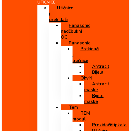
UTIČNICE
Utičnice
i
prekidači
Panasonic
nadžbukni
OG
Panasonic
Prekidači
i
utičnice
Antracit
Bijela
Okviri
Antracit
maske
Bijele
maske
Tem
TEM
modul
Prekidači/tipkala
Utičnice