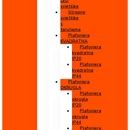
LED
svjetiljke
Stropne
svjetiljke
s
žaruljama
Plafonjera
KVADRATNA
Plafonjera
kvadratna
IP20
Plafonjera
kvadratna
IP44
Plafonjera
OKRUGLA
Plafonjera
okrugla
IP20
Plafonjera
okrugla
IP44
Plafonjera