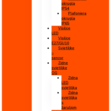
okrugla
IP54
Plafonjera
okrugla
IP65
Visilice
LED
Visilice
E27/GU10
Svjetiljke
–
senzor
Zidne
svjetiljke
OG
Zidna
LED
svjetiljka
Zidna
svjetiljka
s
žaruljom