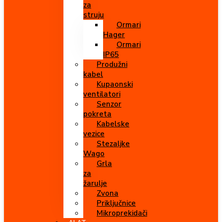
za
struju
Ormari
Hager
Ormari
IP65
Produžni
kabel
Kupaonski
ventilatori
Senzor
pokreta
Kabelske
vezice
Stezaljke
Wago
Grla
za
žarulje
Zvona
Priključnice
Mikroprekidači