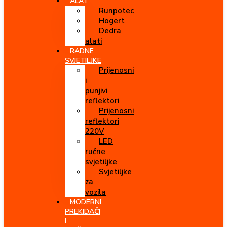
ALAT
Runpotec
Hogert
Dedra
alati
RADNE
SVJETILJKE
Prijenosni
i
punjivi
reflektori
Prijenosni
reflektori
220V
LED
ručne
svjetiljke
Svjetiljke
za
vozila
MODERNI
PREKIDAČI
I